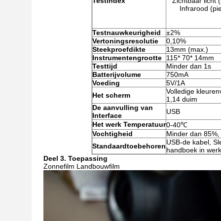
Testindex
Zichtbaar licht
Infrarood (p
Testnauwkeurigheid
±2%
Vertoningsresolutie
0,10%
Steekproefdikte
13mm (max.)
Instrumentengrootte
115* 70* 14mm
Testtijd
Minder dan 1s
Batterijvolume
750mA
Voeding
5V/1A
Volledige kleuren
Het scherm
1,14 duim
De aanvulling van
USB
Interface
Het werk Temperatuur
0-40℃
Vochtigheid
Minder dan 85%,
USB-de kabel, Sle
Standaardtoebehoren
handboek in werk
Deel 3. Toepassing
Zonnefilm Landbouwfilm