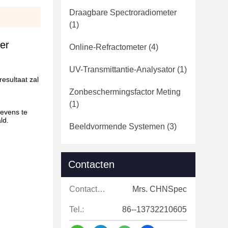
Draagbare Spectroradiometer
(1)
er
Online-Refractometer
(4)
UV-Transmittantie-Analysator
(1)
resultaat zal
Zonbeschermingsfactor Meting
(1)
gevens te
ld.
Beeldvormende Systemen
(3)
Contacten
Contacten:
Mrs. CHNSpec
Tel.:
86--13732210605