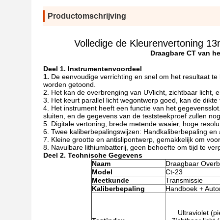
Productomschrijving
Volledige de Kleurenvertoning 
Draagbare CT van he
Deel 1. Instrumentenvoordeel
1.
De eenvoudige verrichting en snel om het resultaat te k
worden getoond.
2. Het kan de overbrenging van UVlicht, zichtbaar licht, e
3. Het keurt parallel licht wegontwerp goed, kan de dik
4. Het instrument heeft een functie van het gegevensslo
sluiten, en de gegevens van de teststeekproef zullen no
5. Digitale vertoning, brede metende waaier, hoge resolut
6. Twee kaliberbepalingswijzen: Handkaliberbepaling en 
7. Kleine grootte en antislipontwerp, gemakkelijk om voo
8. Navulbare lithiumbatterij, geen behoefte om tijd te ve
Deel 2. Technische Gegevens
Naam
Draagbaar Overb
Model
Ct-23
Meetkunde
Transmissie
Kaliberbepaling
Handboek + Auto
Ultraviolet (