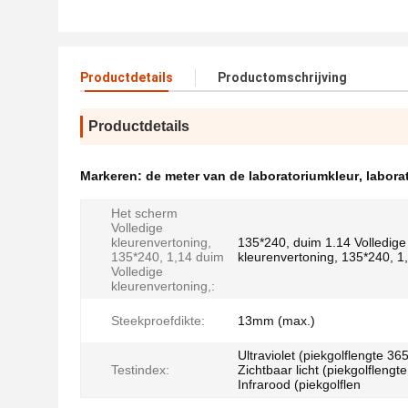
Productdetails
Productomschrijving
Productdetails
Markeren:
de meter van de laboratoriumkleur
,
labora
Het scherm
Volledige
kleurenvertoning,
135*240, duim 1.14 Volledige
135*240, 1,14 duim
kleurenvertoning, 135*240, 1
Volledige
kleurenvertoning,:
Steekproefdikte:
13mm (max.)
Ultraviolet (piekgolflengte 3
Testindex:
Zichtbaar licht (piekgolfleng
Infrarood (piekgolflen