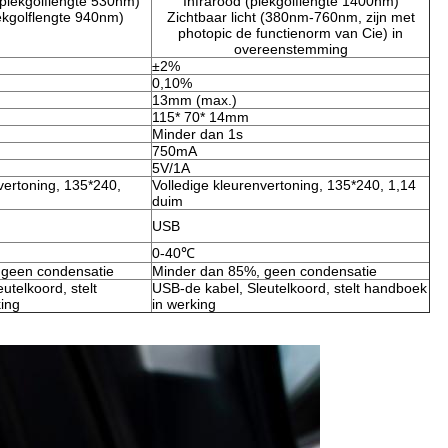
 (piekgolflengte 530nm)
Infrarood (piekgolflengte 1400nm)
iekgolflengte 940nm)
Zichtbaar licht (380nm-760nm, zijn met
photopic de functienorm van Cie) in
overeenstemming
±2%
0,10%
13mm (max.)
115* 70* 14mm
Minder dan 1s
750mA
5V/1A
vertoning, 135*240,
Volledige kleurenvertoning, 135*240, 1,14
duim
USB
0-40℃
 geen condensatie
Minder dan 85%, geen condensatie
utelkoord, stelt
USB-de kabel, Sleutelkoord, stelt handboek
ing
in werking