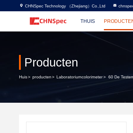
CHNSpec Technology （Zhejiang）Co.,Ltd
chnspe
THUIS
PRODUCTE
Producten
Huis
>
producten
>
Laboratoriumcolorimeter
>
60 De Testen