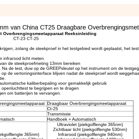
13mm van China CT25 Draagbare Overbrengingsmet
t Overbrengingsmeetapparaat Reeksinleiding
CT-23 CT-25
rijgen, zolang de steekproef in het testgebied wordt geplaatst, het test
n infrarood licht meten.
te van de steekproefmeting 13mm bereiken
t. Na de test, duw op de GREEPsleutel op het instrument om de testge
g op de vertoningsinterface blijven nadat de steekproef wordt weggehaa
ie.
automatische kaliberbepaling voor gemakkelijk gebruik
r openluchttest te begrijpen en te dragen
rgen om batterijen te vervangen.
rengingsmeetapparaat
Draagbaar Overbrengingsmeetapparaat
Ct-25
Transmissie
matisch
Handboek + Automatisch
Ultraviolet (piekgolflengte 365nm)
Zichtbaar licht (piekgolflengte 530nm)
piekgolflengte 365nm)
Infrarood (piekgolflengte 940nm)