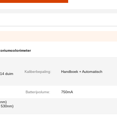
toriumcolorimeter
Kaliberbepaling:
Handboek + Automatisch
,14 duim
Batterijvolume:
750mA
65nm)
te 530nm)