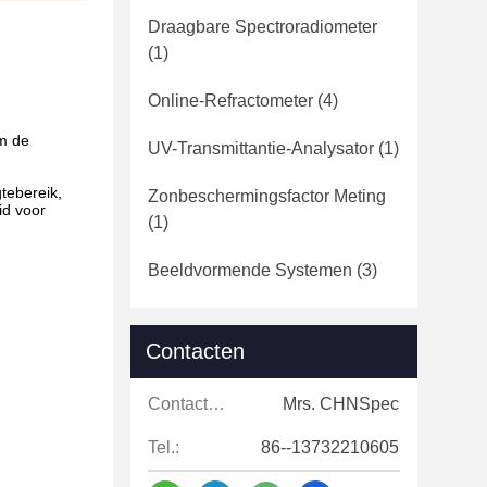
Draagbare Spectroradiometer
(1)
Online-Refractometer
(4)
om de
UV-Transmittantie-Analysator
(1)
tebereik,
Zonbeschermingsfactor Meting
id voor
(1)
Beeldvormende Systemen
(3)
Contacten
Contacten:
Mrs. CHNSpec
Tel.:
86--13732210605