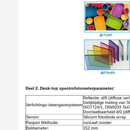
Deel 2.
Desk-top spectrofotometerparameter:
Reflectie: d/8 (diffuse ve
Gelijktijdige meting van
Verlichtings-/weergavesysteem
ISO7724/1, DIN5033 Teil
Doorlaatbaarheid d/0 (dif
Sensor
Silicium fotodiode array
Raspen Methode:
concaaf rooster
Boldiameter:
152 mm