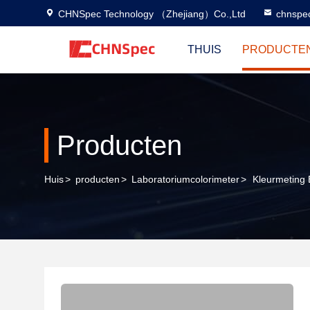
CHNSpec Technology （Zhejiang）Co.,Ltd
chnspe
THUIS
PRODUCTE
Producten
Huis
>
producten
>
Laboratoriumcolorimeter
>
Kleurmeting 