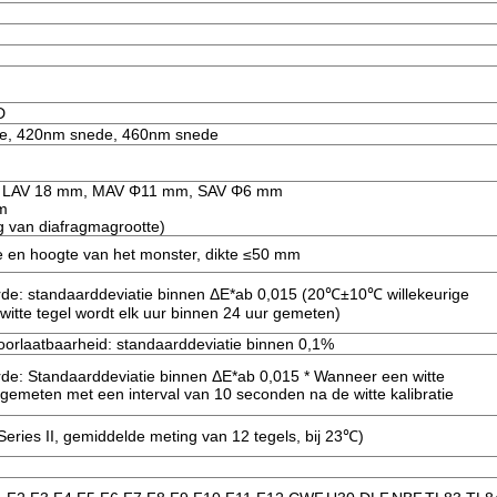
D
de, 420nm snede, 460nm snede
m, LAV 18 mm, MAV Φ11 mm, SAV Φ6 mm
m
g van diafragmagrootte)
e en hoogte van het monster, dikte ≤50 mm
rde: standaarddeviatie binnen ΔE*ab 0,015 (20℃±10℃ willekeurige
witte tegel wordt elk uur binnen 24 uur gemeten)
oorlaatbaarheid: standaarddeviatie binnen 0,1%
de: Standaarddeviatie binnen ΔE*ab 0,015 * Wanneer een witte
t gemeten met een interval van 10 seconden na de witte kalibratie
ries II, gemiddelde meting van 12 tegels, bij 23℃)