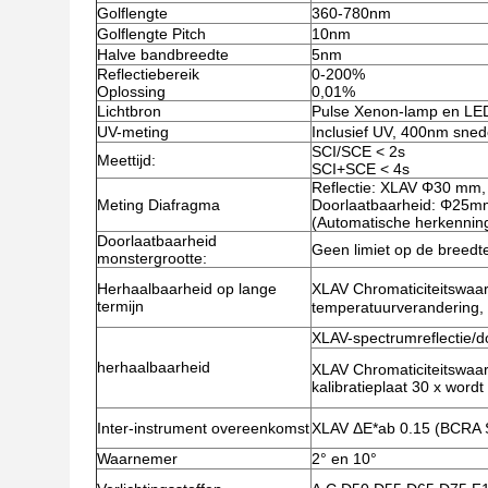
Golflengte
360-780nm
Golflengte Pitch
10nm
Halve bandbreedte
5nm
Reflectiebereik
0-200%
Oplossing
0,01%
Lichtbron
Pulse Xenon-lamp en LE
UV-meting
Inclusief UV, 400nm sne
SCI/SCE < 2s
Meettijd:
SCI+SCE < 4s
Reflectie: XLAV Φ30 m
Meting Diafragma
Doorlaatbaarheid: Φ25m
(Automatische herkennin
Doorlaatbaarheid
Geen limiet op de breedt
monstergrootte:
Herhaalbaarheid op lange
XLAV Chromaticiteitswaa
termijn
temperatuurverandering, 
XLAV-spectrumreflectie/d
herhaalbaarheid
XLAV Chromaticiteitswaar
kalibratieplaat 30 x word
Inter-instrument overeenkomst
XLAV ΔE*ab 0.15 (BCRA Se
Waarnemer
2° en 10°