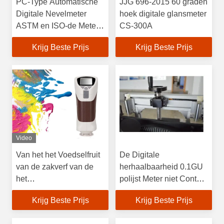
PC-Type Automatische
JJG 696-2015 60 graden
Digitale Nevelmeter
hoek digitale glansmeter
ASTM en ISO-de Meter
CS-300A
van de
Krijg Beste Prijs
Krijg Beste Prijs
Glastransparantie
Video
Van het het Voedselfruit
De Digitale
van de zakverf van de
herhaalbaarheid 0.1GU
het
polijst Meter niet Contact
Laboratoriumcolorimeter
polijst het Meten van
Krijg Beste Prijs
Krijg Beste Prijs
Digitaal Draagbaar
Systeem
Spectraal de