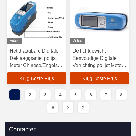
Jagerslaboratorium
Video
Video
Het draagbare Digitale
De lichtgewicht
Deklaaggraniet polijst
Eenvoudige Digitale
Meter Chinese/Engelse
Verrichting polijst Meter
Omschakeling
voor Meubilair, Hoge
Krijg Beste Prijs
Krijg Beste Prijs
Nauwkeurigheid
1
2
3
4
5
6
7
8
9
Contacten