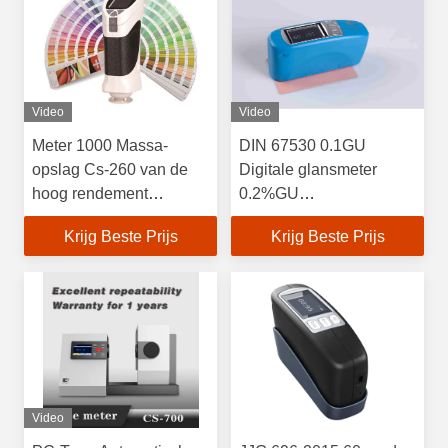
Video
Video
Meter 1000 Massa-
DIN 67530 0.1GU
opslag Cs-260 van de
Digitale glansmeter
hoog rendement
0.2%GU
Handbediende Kleur
Herhaalbaarheid
Krijg Beste Prijs
Krijg Beste Prijs
van Testresultaten
Compacte structuur
Video