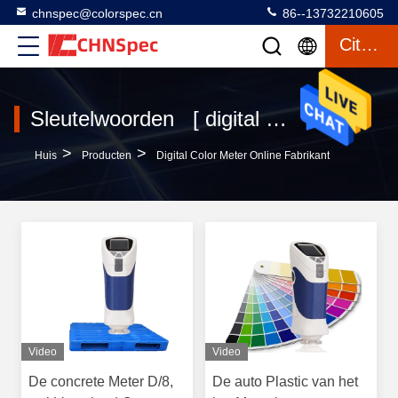
chnspec@colorspec.cn
86--13732210605
Citaat
Sleutelwoorden [ digital color meter ] Gelijke 98 producten
>
>
Huis
Producten
Digital Color Meter Online Fabrikant
Video
Video
De concrete Meter D/8,
De auto Plastic van het