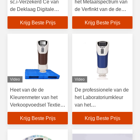
sc.i-Verzekerd Ce van
het Metaalspectrum van
de Deklaag Digitale
de Verfinkt van de de
Kleur van het
Kleurenmeter
Krijg Beste Prijs
Krijg Beste Prijs
Verlichtingssysteem
Colorimeter van de het
Meetapparaatspectrofotomete
Video
Video
Heet van de de
De professionele van de
Kleurenmeter van het
het Laboratoriumkleur
Verkoopvoedsel Textiel
van het
de
Cameraweergeven van
Krijg Beste Prijs
Krijg Beste Prijs
Colorimeterinstrument
het de Meterverschil
met Lage Prijs
Colorimeter van de de
Analysemeter