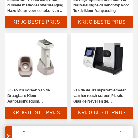
dubbele methodesoverbrenging
Nauwkeurigheidsbenchtop voor
Haze Meter voor de tekst van de
Textielkleur Aanpassing
nevelkleur
KRIJG BESTE PRIJS
KRIJG BESTE PRIJS
Draagbare Colorimetrische de Spectrofotometer LEIDENE van Spectro het Meten Lichtbron
3,5 Touch screen van de
Van de de Transparantiemeter
Van de LEIDENE de Kleurenanalysator Lichtbronverf, van de de Spectrofotometerkleurkwaliteit van de Gegevenskleur de Waardevertoning
Draagbare Kleur
van het touch screen Plastic
Aanpassingsduim
Glas de Nevel en de
Draagbare Tand Multiparametercolorimeter 2 Tweede Metingstijd
Spectrofotometer voor Plastic
Transmissietest Cs-720 voor de
KRIJG BESTE PRIJS
KRIJG BESTE PRIJS
Schilderende Industrie
duidelijkheid
8 / D de Kleuren Meetinstrumenten van sc.i, de Handige Halve Spectrale Breedte van het Colorimeterapparaat 5nm
Het galvaniseren de Colorimeter LEIDENE van het Oxydelaboratorium het Meten Lichtbron
Het speciale Geheugen van de de Colorimetermassa-opslag van het Componentenlaboratorium voor Voedselindustrie