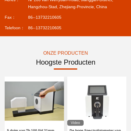
Hangzhou-Stad, Zhejiang-Provincie, China
Fax：
86--13732210605
Telefoon：
86--13732210605
ONZE PRODUCTEN
Hoogste Producten
Video
5 duim van Th 100 0/d 21mm
De hoge Spectrofotometer van