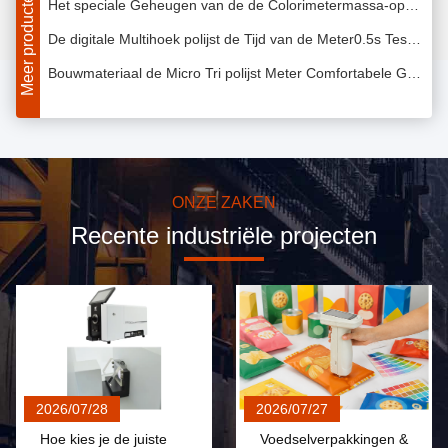
Meer producten
De digitale Multihoek polijst de Tijd van de Meter0.5s Test voor Automobiele Toebehoren
Bouwmateriaal de Micro Tri polijst Meter Comfortabele Greep Voelend 400g-Gewicht
De hoge Stabiliteit Tri polijst Meter 165 X 51 X 77 Dimensie van de Grote Batterijmm Capaciteit
De Metingsspectrofotometer 0,01% van de CLEDs Verlichtende Kleur Reflectievermogenresolutie
Ondoorzichtige Vloeibare Kleur Aanpassingsspectrofotometer met 5 van het Kleurenduim Scherm
Hoge Nauwkeurige Kleur Aanpassingsspectrofotometer 400 - 700nm-Golflengtewaaier voor Oplosmiddel
ONZE ZAKEN
Recente industriële projecten
De Verfkleur van de kleurenreflectiecoëfficiënt Aanpassingsspectrofotometer met 15.2cm het Integreren Gebied
PC-de Metingsmateriaal van de Softwarekleur, Hand - de gehouden Verlichting van Spectrometercleds
USB-de Spectrofotometer LEIDENE van de Interface Draagbare Kleur Lichtbron voor Fluorescente Producten
Van de de Kleurenspectrofotometer van het verfgebied de Draagbare Serie van de de Wegsensor Dubbele Lichte
Het Laboratoriumcolorimeter van het golflengteinterval 10nm voor Lopende band wordt ontworpen die
De draagbare het Sterven Spectrofotometer van de Kleurenmeting met 0,08 Herhaalbaarheid
2026/07/28
2026/07/27
10nm de Verf van de spectrumresolutie Aanpassingsspectrofotometer USB 2,0 Interface
Hoe kies je de juiste
Voedselverpakkingen &