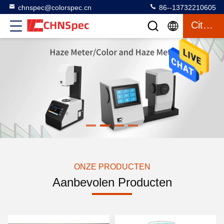
chnspec@colorspec.cn
86--13732210605
Citaat
ONZE PRODUCTEN
Aanbevolen Producten