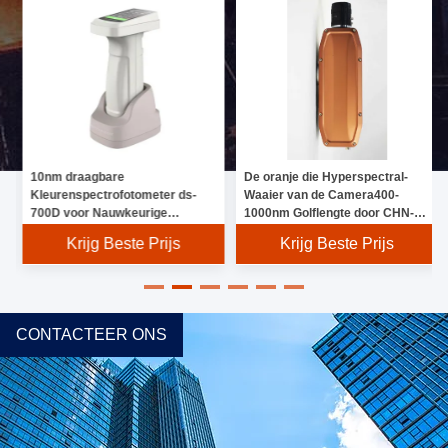
10nm draagbare
De oranje die Hyperspectral-
Kleurenspectrofotometer ds-
Waaier van de Camera400-
700D voor Nauwkeurige
1000nm Golflengte door CHN-
Analyse
Specificatietechnologie wordt
Krijg Beste Prijs
Krijg Beste Prijs
gemaakt
CONTACTEER ONS