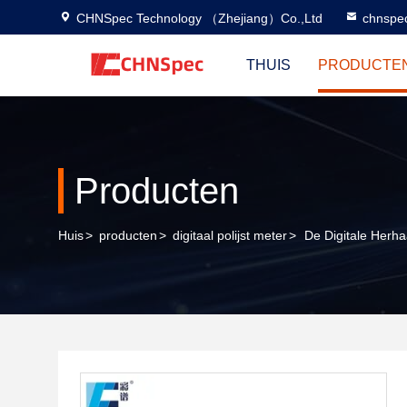
CHNSpec Technology （Zhejiang）Co.,Ltd
chnspe
THUIS
PRODUCTE
Producten
Huis
>
producten
>
digitaal polijst meter
>
De Digitale Herha