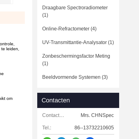
Draagbare Spectroradiometer
(1)
Online-Refractometer
(4)
UV-Transmittantie-Analysator
(1)
ontrole,
te leiden,
Zonbeschermingsfactor Meting
(1)
ne
Beeldvormende Systemen
(3)
hikt om
Contacten
Contacten:
Mrs. CHNSpec
Tel.:
86--13732210605