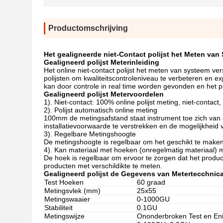
Productomschrijving
Het gealigneerde niet-Contact polijst het Meten van 
Gealigneerd polijst Meterinleiding
Het online niet-contact polijst het meten van systeem ve
polijsten om kwaliteitscontroleniveau te verbeteren en ex
kan door controle in real time worden gevonden en het 
Gealigneerd polijst Metervoordelen
1). Niet-contact
:
100% online polijst meting, niet-contact,
2). Polijst automatisch online meting
100mm de metingsafstand staat instrument toe zich van 
installatievoorwaarde te verstrekken en de mogelijkheid 
3). Regelbare Metingshoogte
De metingshoogte is regelbaar om het geschikt te maken
4). Kan materiaal met hoeken (onregelmatig materiaal) 
De hoek is regelbaar om ervoor te zorgen dat het produc
producten met verschildikte te meten.
Gealigneerd polijst de Gegevens van Metertecchnica
Test Hoeken
60 graad
Metingsvlek (mm)
25x55
Metingswaaier
0-1000GU
Stabiliteit
0.1GU
Metingswijze
Ononderbroken Test en Eni