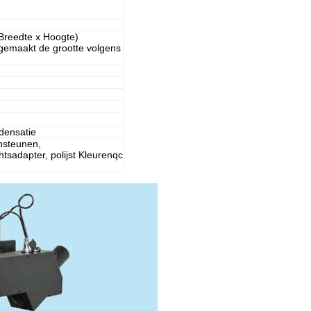
Breedte x Hoogte)
gemaakt de grootte volgens
densatie
ensteunen,
tsadapter, polijst Kleurenqc