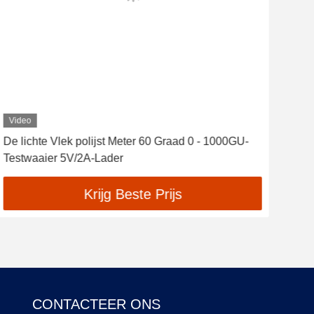
Video
Vid
De lichte Vlek polijst Meter 60 Graad 0 - 1000GU-
Het 
Testwaaier 5V/2A-Lader
Chi
Krijg Beste Prijs
CONTACTEER ONS