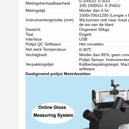
0-100GU: 0.3GU
Metingsherhaalbaarheid
100-1000GU: 0.3%GU
Metingstijd
Minder dan 0.5s
1500x700x1200 (Lengte x 
Instrumentengrootte (mm)
Wij kunnen ook naar maat 
de eis van de klant
Gewicht
Ongeveer 60kgs
Taal
Engels
Interface
USB
Polijst QC Software
Het omvatten
Het werk Temperatuur
0-40℃
Vochtigheid
Minder dan 85%, geen con
Polijst Sensor, Instrument
Verpakkingslijst
Kaliberbepalingstegel, Mach
software
Gealigneerd polijst Meter
beelden