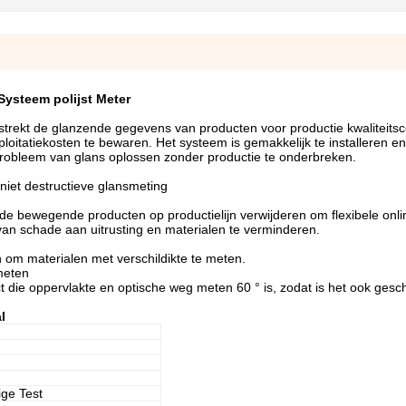
Systeem polijst Meter
rstrekt de glanzende gegevens van producten voor productie kwaliteitsc
ploitatiekosten te bewaren. Het systeem is gemakkelijk te installeren en 
probleem van glans oplossen zonder productie te onderbreken.
 niet destructieve glansmeting
de bewegende producten op productielijn verwijderen om flexibele onli
van schade aan uitrusting en materialen te verminderen.
 om materialen met verschildikte te meten.
meten
t die oppervlakte en optische weg meten 60 ° is, zodat is het ook gesc
l
ge Test