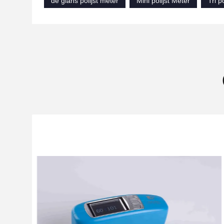
de glans polijst meter
Mini polijst Meter
Tri p