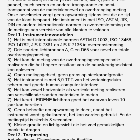
paneel, touch screen en andere transparante en semi-
transparent van de materialennevel en overbrenging meting.
Onze nevelmeter vergt geen opwarming tijdens test die de tijd
van de klant bespaart. Het instrument is met ISO, ASTM, JIS,
DIN en andere internationale normen in overeenstemming om
de metings aan vereiste van alle klanten te voldoen.
Deel 1. Instrumentenvoordelen
1). Het is met internationale normen ASTM D 1003, ISO 13468,
ISO 14782, JIS K 7361 en JIS K 7136 in overeenstemming.
2). Drie soorten lichtbronnen A, C en D65 voor nevel en totale
overbrengingsmeting.
3). Het kan de meting van de overbrengingscompensatie
realiseren die het hogere resultaat van de nauwkeurigheidstest
kan opleveren.
4). Open metingsgebied, geen grens op steekproefgrootte.
5). Het instrument is met 5,0 TFT-van het vertoningsduim
scherm met goede human-computer interface.
6). Het kan zowel horizontale als verticale meting realiseren
om verschillende soorten materialen te meten.
7). Het keurt LEIDENE lichtbron goed het waarvan leven 10
jaar kan bereiken.
8). Geen behoefte om opwarming te doen, nadat het
instrument wordt gekalibreerd, het kan worden gebruikt. En de
metingstijd is slechts 3 seconden.
9). Kleine grootte en lichtgewicht die het veel gemakkelijker
maakt te dragen.
Deel 2. Toepassing
Het plastic het Glasscherm van de Bladfilm