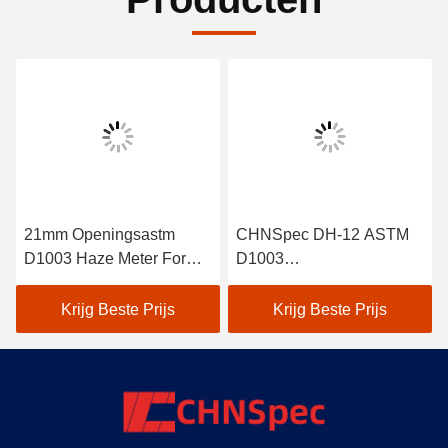
21mm Openingsastm
CHNSpec DH-12 ASTM
D1003 Haze Meter For
D1003
Plastic Glass
Mismetingsinstrument
Transparantie dh-12
voor kunststoffolie
Krijg Beste Prijs
Krijg Beste Prijs