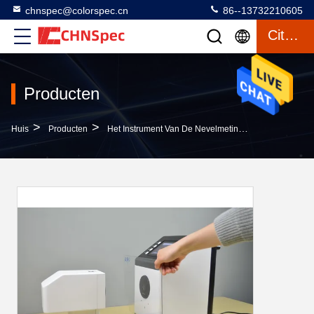
chnspec@colorspec.cn
86--13732210605
Citaat
Producten
>
>
>
Huis
Producten
Het Instrument Van De Nevelmeting
5 Duim Van 