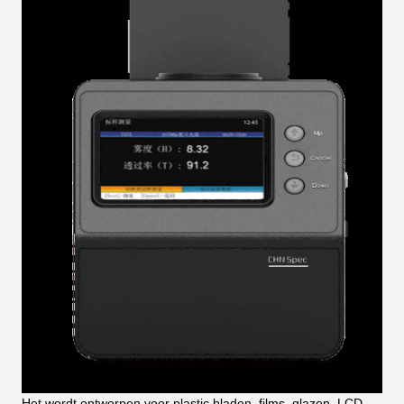
Het wordt ontworpen voor plastic bladen, films, glazen, LCD