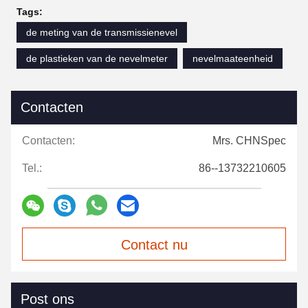
Tags:
de meting van de transmissienevel
de plastieken van de nevelmeter
nevelmaateenheid
Contacten
Contacten:
Mrs. CHNSpec
Tel.:
86--13732210605
Contact nu
Post ons