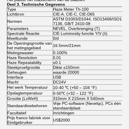
Deel 3. Technische Gegevens
Type
Haze Meter Th-100
Lichtbron
CIE-A, CIE-C, CIE-D65
ASTM D1003/D1044, ISO13468/ISO14782,
Normen
7136, GB/T 2410-08
Parameters
NEVEL, Overbrenging (T)
Spectrale Reactie
CIE Luminosity-functie Y/V (λ)
Meetkunde
0/d
De Openingsgrootte van
16.5mm/21mm
het metingsgebied
Metingswaaier
0-100%
Haze Resolution
0,01
Haze Repeatability
≤0.1
Steekproefgrootte
Dikte ≤150mm
Geheugen
waarde 20000
Interface
USB
Macht
DC24V
Het werk Temperatuur
10-40 ℃ (+50 – 104 °F)
Opslagtemperatuur
0-50℃ (+32 – 122 °F)
Grootte (LxWxH)
310mm X 215mm X 540mm
Vrije PC-software (Nevelqc), PCs één van
Standaardtoebehoren
standaardplaat
Facultatief
Inrichtingen
Prijs franco fabriek voor
US$2000
Eindgebruiker