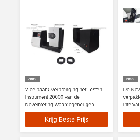
Video
Video
Vloeibaar Overbrenging het Testen
De Nev
Instrument 20000 van de
verpakk
Nevelmeting Waardegeheugen
Interva
Golflen
Krijg Beste Prijs