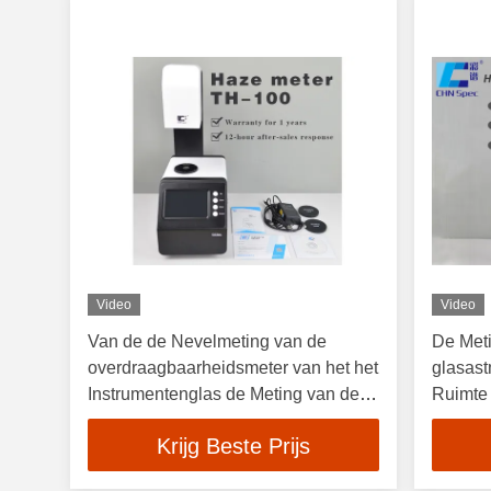
Video
Video
Van de de Nevelmeting van de
De Meti
overdraagbaarheidsmeter van het het
glasas
Instrumentenglas de Meting van de
Ruimte
de Lenzennevel
Krijg Beste Prijs