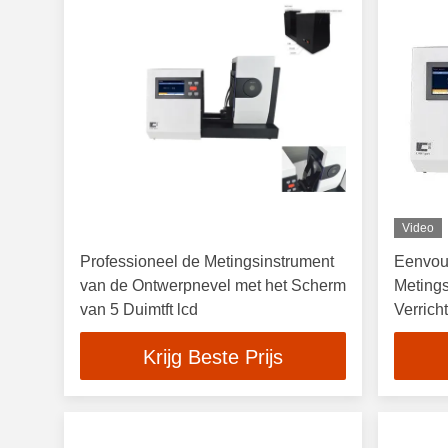
Video
Professioneel de Metingsinstrument
Eenvou
van de Ontwerpnevel met het Scherm
Metings
van 5 Duimtft lcd
Verrich
Filmov
Krijg Beste Prijs