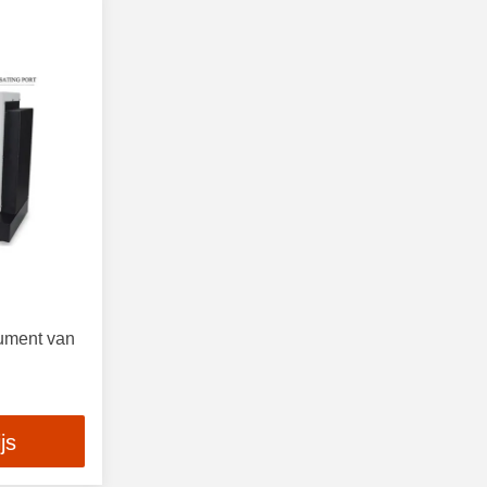
rument van
e
js