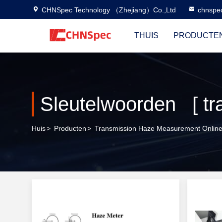
CHNSpec Technology （Zhejiang）Co.,Ltd
chnspe
THUIS
PRODUCTE
Huis
>
Producten
>
Transmission Haze Measurement Online