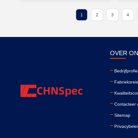
1
2
3
4
OVER O
Bedrijfprofie
Fabrieksrei
Kwaliteitsco
Contacteer 
Sitemap
Privacybele