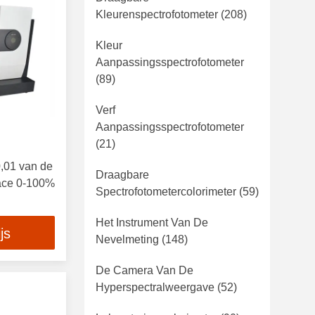
Kleurenspectrofotometer
(208)
Kleur
Aanpassingsspectrofotometer
(89)
Verf
Aanpassingsspectrofotometer
(21)
0,01 van de
Draagbare
face 0-100%
Spectrofotometercolorimeter
(59)
swaaier
Het Instrument Van De
js
Nevelmeting
(148)
De Camera Van De
Hyperspectralweergave
(52)