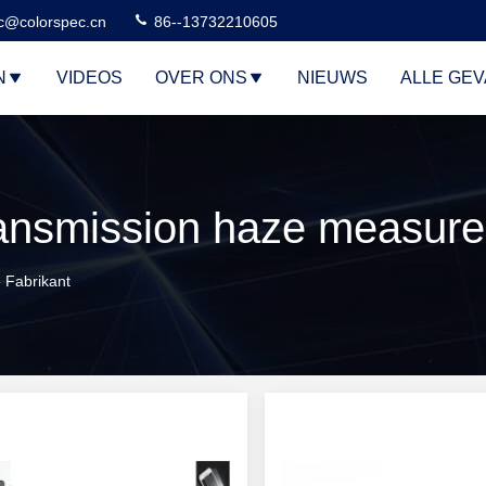
c@colorspec.cn
86--13732210605
N
VIDEOS
OVER ONS
NIEUWS
ALLE GE
 Fabrikant