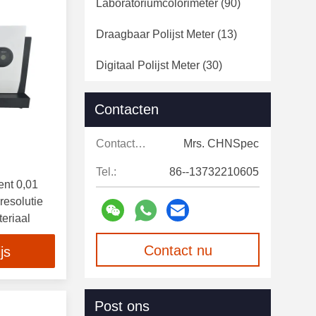
Laboratoriumcolorimeter
(90)
Draagbaar Polijst Meter
(13)
Digitaal Polijst Meter
(30)
De Multihoek Polijst Meter
(16)
Contacten
Kleur Die Lichte Doos
Contacten:
Mrs. CHNSpec
Aanpassen
(11)
Tel.:
86--13732210605
Kleur Aanpassingssoftware
(11)
nt 0,01
resolutie
De Monsters Van De
eriaal
Pantonekleur
(7)
Contact nu
js
Lichte Overbrengingsmeter
(19)
Draagbare Spectroradiometer
(1)
Post ons