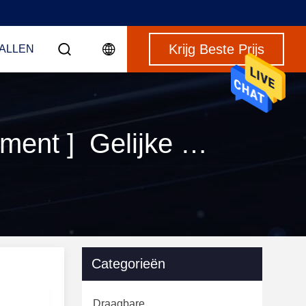
Krijg Beste Prijs
VALLEN
Sleutelwoorden [ transmission haze measurement ] Gelijke 120 producten
Categorieën
Draagbare