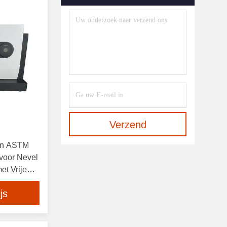
Online-Refractometer
(4)
UV-Transmittantie-Analysator
(2)
Beeldvormende Systemen
(3)
OCT-Spectrometer
(1)
Spectrofotometertoebehoren
(6)
Verzend
van ASTM
voor Nevel
et Vrije
js