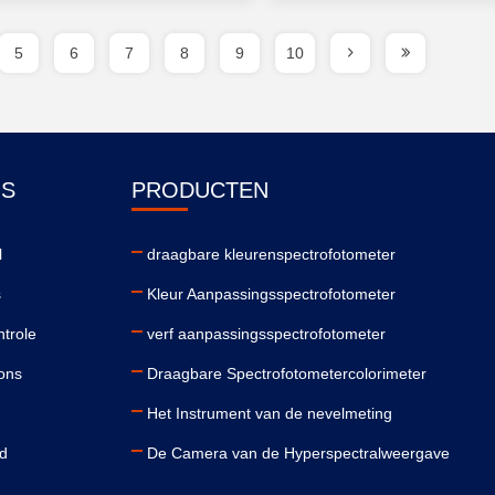
5
6
7
8
9
10
NS
PRODUCTEN
l
draagbare kleurenspectrofotometer
s
Kleur Aanpassingsspectrofotometer
ntrole
verf aanpassingsspectrofotometer
ons
Draagbare Spectrofotometercolorimeter
Het Instrument van de nevelmeting
id
De Camera van de Hyperspectralweergave