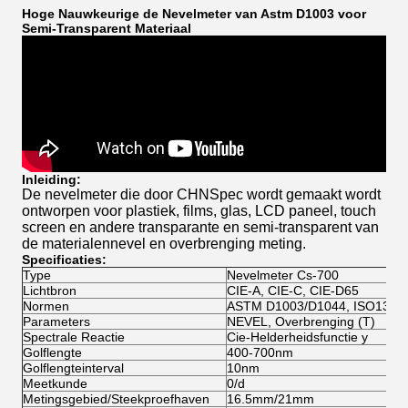
Hoge Nauwkeurige de Nevelmeter van Astm D1003 voor
Semi-Transparent Materiaal
Inleiding:
De nevelmeter die door CHNSpec wordt gemaakt wordt
ontworpen voor plastiek, films, glas, LCD paneel, touch
screen en andere transparante en semi-transparent van
de materialennevel en overbrenging meting.
Specificaties:
Type
Nevelmeter Cs-700
Lichtbron
CIE-A, CIE-C, CIE-D65
Normen
ASTM D1003/D1044, ISO1346
Parameters
NEVEL, Overbrenging (T)
Spectrale Reactie
Cie-Helderheidsfunctie y
Golflengte
400-700nm
Golflengteinterval
10nm
Meetkunde
0/d
Metingsgebied/Steekproefhaven
16.5mm/21mm