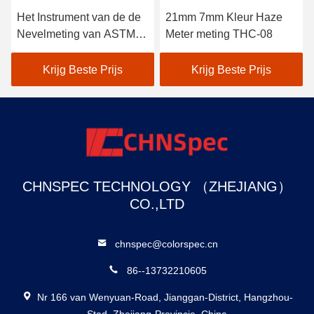
Het Instrument van de de
21mm 7mm Kleur Haze
Nevelmeting van ASTM
Meter meting THC-08
D1003
Krijg Beste Prijs
Krijg Beste Prijs
CHNSPEC TECHNOLOGY （ZHEJIANG）
CO.,LTD
chnspec@colorspec.cn
86--13732210605
Nr 166 van Wenyuan-Road, Jianggan-District, Hangzhou-