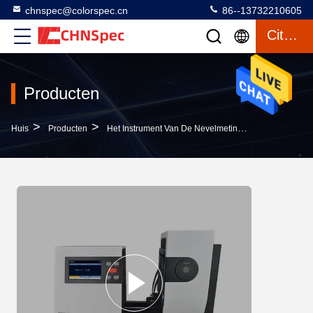
chnspec@colorspec.cn
86--13732210605
Citaat
Producten
>
>
>
Huis
Producten
Het Instrument Van De Nevelmeting
Hoog Nauwkeu