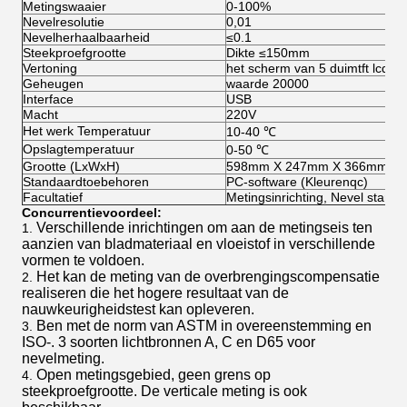
Metingswaaier
0-100%
Nevelresolutie
0,01
Nevelherhaalbaarheid
≤0.1
Steekproefgrootte
Dikte ≤150mm
Vertoning
het scherm van 5 duimtft lcd
Geheugen
waarde 20000
Interface
USB
Macht
220V
Het werk Temperatuur
10-40 ℃
Opslagtemperatuur
0-50 ℃
Grootte (LxWxH)
598mm X 247mm X 366mm
Standaardtoebehoren
PC-software (Kleurenqc)
Facultatief
Metingsinrichting, Nevel standa
Concurrentievoordeel:
Verschillende inrichtingen om aan de metingseis ten
1.
aanzien van bladmateriaal en vloeistof in verschillende
vormen te voldoen.
Het kan de meting van de overbrengingscompensatie
2.
realiseren die het hogere resultaat van de
nauwkeurigheidstest kan opleveren.
Ben met de norm van ASTM in overeenstemming en
3.
ISO-. 3 soorten lichtbronnen A, C en D65 voor
nevelmeting.
Open metingsgebied, geen grens op
4.
steekproefgrootte. De verticale meting is ook