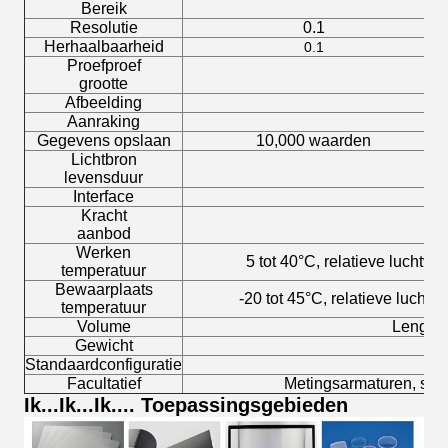
Bereik
Resolutie
0.1
Herhaalbaarheid
0.1
Proefproef
grootte
Afbeelding
Aanraking
Gegevens opslaan
10,000 waarden
Lichtbron
levensduur
Interface
Kracht
aanbod
Werken
5 tot 40°C, relatieve luchtv
temperatuur
Bewaarplaats
-20 tot 45°C, relatieve lucht
temperatuur
Volume
Lengte
Gewicht
Standaardconfiguratie
Facultatief
Metingsarmaturen, sta
Ik...
Ik...
Ik...
. Toepassingsgebieden