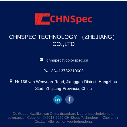
CHNSPEC TECHNOLOGY （ZHEJIANG）
CO.,LTD
chnspec@colorspec.cn
86--13732210605
Nr 166 van Wenyuan-Road, Jianggan-District, Hangzhou-
Stad, Zhejiang-Provincie, China
De Goede Kwaliteit van China draagbare kleurenspectrofotometer
Leverancier. Copyright © 2018-2026 CHNSpec Technology （Zhejiang）
Co.,Ltd . Alle rechten voorbehoudena.