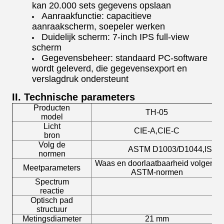
kan 20.000 sets gegevens opslaan
Aanraakfunctie: capacitieve
aanraakscherm, soepeler werken
Duidelijk scherm: 7-inch IPS full-view
scherm
Gegevensbeheer: standaard PC-software
wordt geleverd, die gegevensexport en
verslagdruk ondersteunt
II. Technische parameters
Producten
TH-05
model
Licht
CIE-A,CIE-C
bron
Volg de
ASTM D1003/D1044,ISO134
normen
Waas en doorlaatbaarheid volgens
Meetparameters
ASTM-normen
Spectrum
reactie
Optisch pad
structuur
Metingsdiameter
21 mm