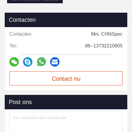
13. Schakelbare reflectieopeningen (30 mm, 18 mm, 11 mm en
6 mm)
14. Vier soorten UV-testmodi voor het meten van
fluorescentiemateriaal
Deel 4. Tafelmodel spectrofotometerstructuur
Deel 6. Meer foto's van tafelmodel spectrofotometer