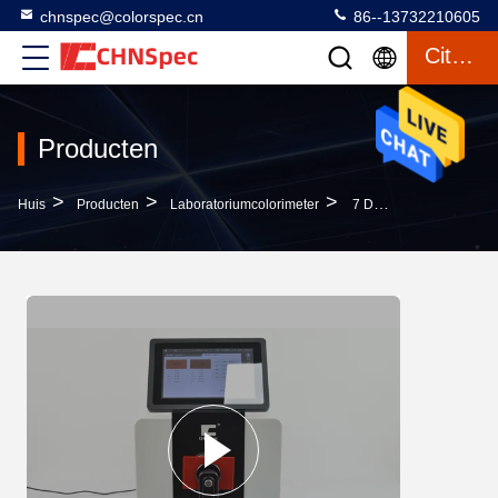
chnspec@colorspec.cn
86--13732210605
Citaat
Producten
>
>
>
Huis
Producten
Laboratoriumcolorimeter
7 Duim Van D/8 152mm De Bank Hoogste Spectrofotometer Van De Gebieddiameter