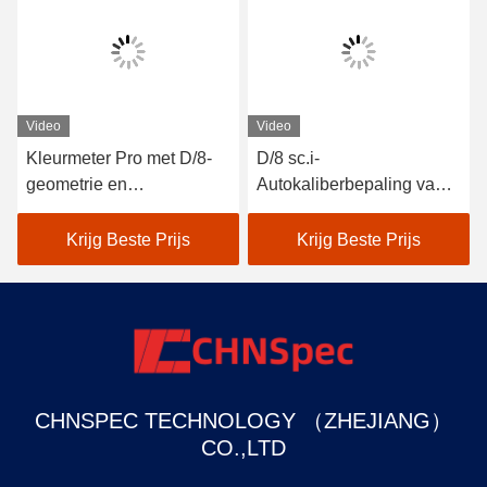
Tags:
digitale kleur meter
colorimeterapparaat
kleur het testen materiaal