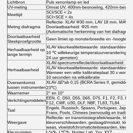
Lichtbron
Puls xenonlamp en led
UV-meting
Omvat UV, 400nm-besnoeiing, 420nm-besnoe
SCI/SCE < 2s
Meettijd
SCI+SCE < 4s
Reflectie: XLAV Φ30 mm, LAV 18 mm, MAV 
Meting diafragma
Doorlaatbaarheid: Φ25 mm
(Automatische herkenning van het diafragma)
Doorlaatbaarheid
Geen limiet op monsterbreedte en -hoogte, d
Steekproefgrootte
XLAV kleurkwaliteitswaarde: standaarddeviat
Herhaalbaarheid op
10 ℃ willekeurige temperatuurverandering, wit
lange termijn
24 uur gemeten)
XLAV-spectrumreflectie/doorlaatbaarheid: sta
XLAV kleurkwaliteitswaarde: standaarddeviati
Herhaalbaarheid
Wanneer een witte kalibratieplaat 30 x wordt 
10 seconden na witkalibratie
XLAV ΔE*ab 0,15 (BCRA Series II, gemiddelde 
Overeenkomst
tussen instrumenten
23℃)
Waarnemer
2° en 10°
EEN, C, D50, D55, D65, D75, F1, F2, F3, F4, 
Verlichtingsmiddelen
F12, CWF, U30, DLF, NBF, TL83, TL84
Engels, Russisch, Spaans, Portugees, Japans,
Taal
Frans, Pools, Chinees (eenvoudig en tradition
Reflectie- en transmissiegrafiek/waarde, kleu
Weergave
kleurverschilwaarden, geslaagd/mislukt, kleurs
waas, vloeistofchromaticiteitswaarden, kleurt
Kleurruimten
L*a*b, L*C*h, Hunter Lab, Yxy, XYZ