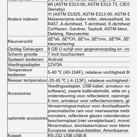
WI (ASTM E313-00, ASTM E313-73, CIE/ISO, 
Stensby)
YI (ASTM D1925, ASTM E313-00, ASTM E313-
Andere indexen
Metamerisme-index milm, vlekvastheid, kleurv
R457, A-dichtheid, T-dichtheid, E-dichtheid, M
Co/Hazen, Gardner, Saybolt, ASTM-kleur, Haze
Dekking, Kleursterkte
ΔE*ab, ΔE*CH, ΔE*uv, ΔE*cmc, ΔE*94, ΔE*00,
Kleurverschil
kleursortering
Opslag Geheugen
8 GB U-schijf voor gegevensopslag en -overd
Scherm grootte
7 inch touchscreen
Systeem bedienen
Android
Voedingsadapter
12V/3A
Temperatuur
5-40 ℃ (40-104F), relatieve vochtigheid 80% 
bedienen
Bewaar temperatuur
-20-45 ℃ (-4-113F), relatieve vochtigheid 80
Voedingsadapter, USB-kabel, armatuur voor do
software), zwarte kalibratieholte, witte en groe
Accessoires
ondersteuning voor reflectietest, openingen
6 mm, armatuur voor reflectiemonsters, glaz
Verwarmingsarmatuur voor doorlaatbaarheid, 
pneumatische ram voor neerwaartse meting, re
monsters, reflectieve glazen celondersteuning
optionele accesoires
beschermplaat (niet verwijderbaar), monsterh
filmarmatuur, doorlaatarmatuur voor kleine ope
Europese standaardstekker, Amerikaanse sta
Koppel
RS-232,USB,USB-B