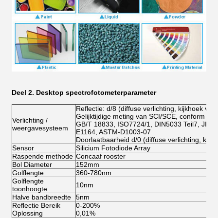
Deel 2.
Desktop spectrofotometerparameter
Reflectie: d/8 (diffuse verlichting, kijkhoek va
Gelijktijdige meting van SCI/SCE, conform C
Verlichting /
GB/T 18833, ISO7724/1, DIN5033 Teil7, JIS 
weergavesysteem
E1164, ASTM-D1003-07
Doorlaatbaarheid d/0 (diffuse verlichting, kij
Sensor
Silicium Fotodiode Array
Raspende methode
Concaaf rooster
Bol Diameter
152mm
Golflengte
360-780nm
Golflengte
10nm
toonhoogte
Halve bandbreedte
5nm
Reflectie Bereik
0-200%
Oplossing
0,01%