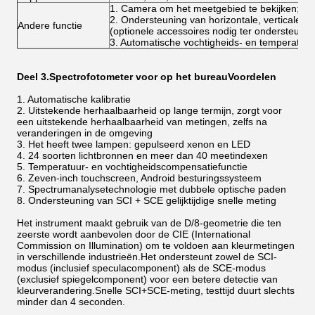
1. Camera om het meetgebied te bekijken;
2. Ondersteuning van horizontale, verticale
Andere functie
(optionele accessoires nodig ter ondersteuni
3. Automatische vochtigheids- en temperatuur
Deel 3.
Spectrofotometer voor op het bureau
Voordelen
1. Automatische kalibratie
2. Uitstekende herhaalbaarheid op lange termijn, zorgt voor
een uitstekende herhaalbaarheid van metingen, zelfs na
veranderingen in de omgeving
3. Het heeft twee lampen: gepulseerd xenon en LED
4. 24 soorten lichtbronnen en meer dan 40 meetindexen
5. Temperatuur- en vochtigheidscompensatiefunctie
6. Zeven-inch touchscreen, Android besturingssysteem
7. Spectrumanalysetechnologie met dubbele optische paden
8. Ondersteuning van SCI + SCE gelijktijdige snelle meting
Het instrument maakt gebruik van de D/8-geometrie die ten
zeerste wordt aanbevolen door de CIE (International
Commission on Illumination) om te voldoen aan kleurmetingen
in verschillende industrieën.Het ondersteunt zowel de SCI-
modus (inclusief speculacomponent) als de SCE-modus
(exclusief spiegelcomponent) voor een betere detectie van
kleurverandering.Snelle SCI+SCE-meting, testtijd duurt slechts
minder dan 4 seconden.