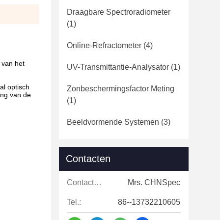
Draagbare Spectroradiometer
(1)
Online-Refractometer
(4)
 van het
UV-Transmittantie-Analysator
(1)
al optisch
Zonbeschermingsfactor Meting
ing van de
(1)
Beeldvormende Systemen
(3)
Contacten
Contacten:
Mrs. CHNSpec
Tel.:
86--13732210605