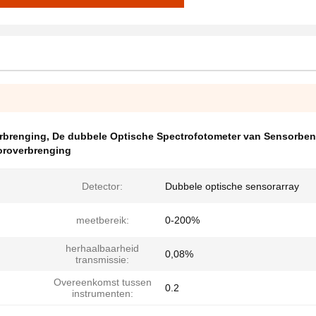
rbrenging
,
De dubbele Optische Spectrofotometer van Sensorbe
oroverbrenging
Detector:
Dubbele optische sensorarray
meetbereik:
0-200%
herhaalbaarheid
0,08%
transmissie:
Overeenkomst tussen
0.2
instrumenten: