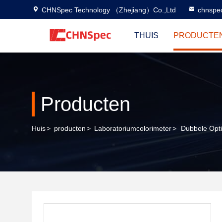
CHNSpec Technology （Zhejiang）Co.,Ltd
chnspe
THUIS
PRODUCTE
Producten
Huis
>
producten
>
Laboratoriumcolorimeter
>
Dubbele Opt