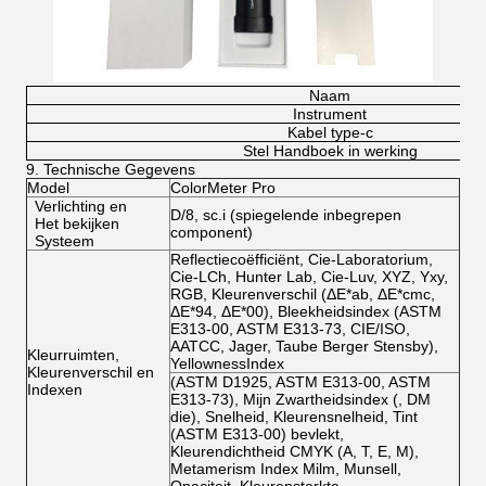
Naam
Instrument
Kabel type-c
Stel Handboek in werking
9.
Technische Gegevens
Model
ColorMeter Pro
Verlichting en
D/8, sc.i (spiegelende inbegrepen
Het bekijken
component)
Systeem
Reflectiecoëfficiënt, Cie-Laboratorium,
Cie-LCh, Hunter Lab, Cie-Luv, XYZ, Yxy,
RGB, Kleurenverschil (ΔE*ab, ΔE*cmc,
ΔE*94, ΔE*00), Bleekheidsindex (ASTM
E313-00, ASTM E313-73, CIE/ISO,
AATCC, Jager, Taube Berger Stensby),
Kleurruimten,
YellownessIndex
Kleurenverschil en
(ASTM D1925, ASTM E313-00, ASTM
Indexen
E313-73), Mijn Zwartheidsindex (, DM
die), Snelheid, Kleurensnelheid, Tint
(ASTM E313-00) bevlekt,
Kleurendichtheid CMYK (A, T, E, M),
Metamerism Index Milm, Munsell,
Opaciteit, Kleurensterkte