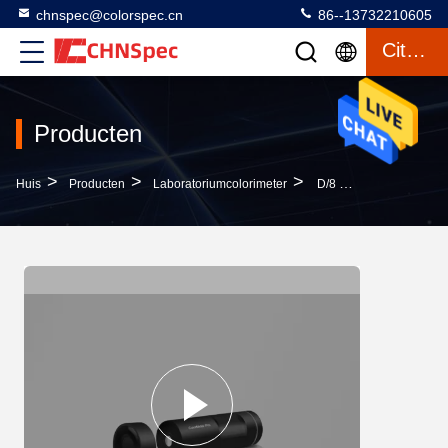
chnspec@colorspec.cn
86--13732210605
Citaat
Producten
>
>
>
Huis
Producten
Laboratoriumcolorimeter
D/8 Sc.i-Autokaliberbepaling Van De De LEIDENE De Deltaprecisiecolorimeter Van E De Analysator Van De Verfkleur