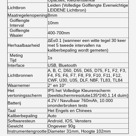
Leiden (Volledige Golflengte Evenwichtige
Lichtbron
LEIDENE Lichtbron)
Maatregelenopening
8mm
Golflengte
10nm
Interval
Golflengte
400-700nm
Waaier
ΔE≤0.1 (wanneer een witte tegel 30 keer
Herhaalbaarheid
met 5 tweede intervallen na
kaliberbepaling wordt gemeten)
Meting
1s
Tijd
Interface
USB, Bluetooth
A, B, C, D50, D55, D65, D75, F1, F2, F3,
Lichtbronnen
F4, F5, F6, F7, F8, F9, F10, F11, F12,
CWF, U30, U35, DLF, NBF, TL83, TL84
Waarnemer
2° en 10°
Het
IPS het Volledige Kleurenscherm
vertoningsscherm
(beeldschermresolutie135*240,1.14 duim)
4.2V / Navulbaar 760mAh, 10.000
Batterij
ononderbroken tests
Taal
Het Engels en Chinees
Kaliberbepaling
Auto
Softwaresteun
Android, IOS, Vensters
Gewicht
Ongeveer 90g
Instrumentengrootte
Diameter 31mm, Hoogte 102mm