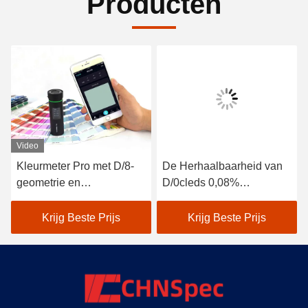
Producten
Video
Kleurmeter Pro met D/8-
De Herhaalbaarheid van
geometrie en
D/0cleds 0,08%
spectraalsensor voor
Benchtop-
nauwkeurigere metingen
Overbrengingsspectrofotomet
Krijg Beste Prijs
Krijg Beste Prijs
voor Kleurenmeting