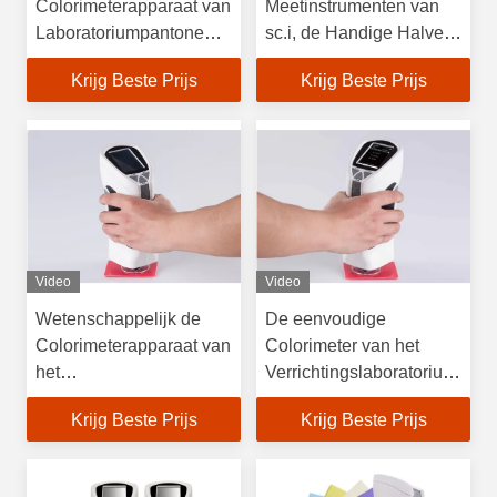
Colorimeterapparaat van
Meetinstrumenten van
Laboratoriumpantone
sc.i, de Handige Halve
Testende de
Spectrale Breedte van
Krijg Beste Prijs
Krijg Beste Prijs
Openingsdiameter 8mm
het Colorimeterapparaat
5nm
Video
Video
Wetenschappelijk de
De eenvoudige
Colorimeterapparaat van
Colorimeter van het
het
Verrichtingslaboratorium
Instrumentenlaboratorium
voor de Deltae Meting
Krijg Beste Prijs
Krijg Beste Prijs
om Kleur Te meten
van het Kleurenverschil