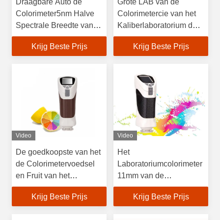
Draagbare Auto de
Grote LAB van de
Colorimeter5nm Halve
Colorimetercie van het
Spectrale Breedte van
Kaliberlaboratorium de
het
Analysemeter van de
Krijg Beste Prijs
Krijg Beste Prijs
Openingslaboratorium
Verfkleur
Video
Video
De goedkoopste van het
Het
de Colorimetervoedsel
Laboratoriumcolorimeter
en Fruit van het
11mm van de
Prijslaboratorium Meter
premiekwaliteit het
Krijg Beste Prijs
Krijg Beste Prijs
van het Kleurenverschil
Meten Kaliber550g
Gewicht