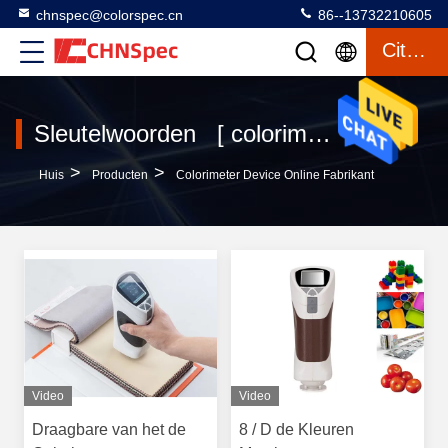
chnspec@colorspec.cn
86--13732210605
Citaat
Sleutelwoorden [ colorimeter device ] Gelijke 120 producten
>
>
Huis
Producten
Colorimeter Device Online Fabrikant
Video
Video
Draagbare van het de
8 / D de Kleuren