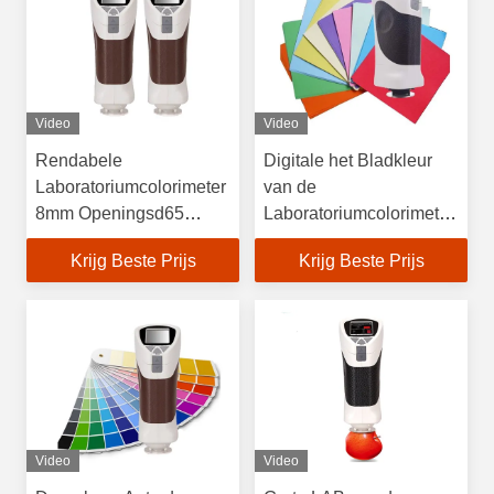
Video
Video
Rendabele
Digitale het Bladkleur
Laboratoriumcolorimeter
van de
8mm Openingsd65
Laboratoriumcolorimeter
Lichtbron
Plastic het Testen
Krijg Beste Prijs
Krijg Beste Prijs
Machine met Met lange
levensuur
Video
Video