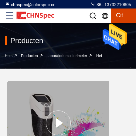
chnspec@colorspec.cn
86--13732210605
Citaat
Producten
>
>
>
Huis
Producten
Laboratoriumcolorimeter
Het Laboratoriumcolorimeter 11mm Van De Premiekwaliteit Het Meten Kaliber550g Gewicht