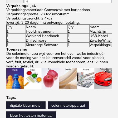
Verpakkingslijst:
Verpakkingsmateriaal: Canvaszak met kartondoos
Verpakkingsgrootte: 230x230x240mm
Verpakkingsgewicht: 2.4kgs
levertijd: 3-20 dagen na ontvangen betaling.
Qty.
Naam
Qty.
Naam
1
Hoofdinstrument
1
Machtslijn
1
Werkend Handboek
1
USB-Kabel
1
Drijfsoftware
1
Zwarte/Witte Kal
1
Kleurenqc Software
1
Verpakkingslijst
Toepassing
De colorimeter zou wijd voor om het even welke industrieën
voor de meting van het kleurenverschil vooral voor plastiek,
verf, fruit, textiel, druk, automobiele toebehoren, enz. kunnen
worden gebruikt.
Tags:
digitale kleur meter
colorimeterapparaat
kleur het testen materiaal