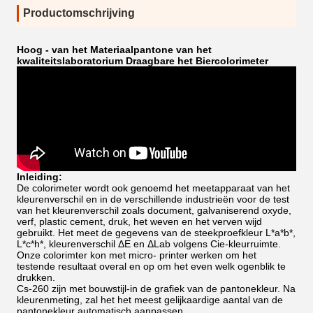
Productomschrijving
Hoog - van het Materiaalpantone van het
kwaliteitslaboratorium Draagbare het Biercolorimeter
Inleiding:
De colorimeter wordt ook genoemd het meetapparaat van het
kleurenverschil en in de verschillende industrieën voor de test
van het kleurenverschil zoals document, galvaniserend oxyde,
verf, plastic cement, druk, het weven en het verven wijd
gebruikt. Het meet de gegevens van de steekproefkleur L*a*b*,
L*c*h*, kleurenverschil ΔE en ΔLab volgens Cie-kleurruimte.
Onze colorimter kon met micro- printer werken om het
testende resultaat overal en op om het even welk ogenblik te
drukken.
Cs-260 zijn met bouwstijl-in de grafiek van de pantonekleur. Na
kleurenmeting, zal het het meest gelijkaardige aantal van de
pantonekleur automatisch aanpassen.