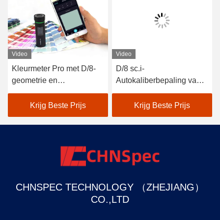
Video
Video
Kleurmeter Pro met D/8-
D/8 sc.i-
geometrie en
Autokaliberbepaling van
spectraalsensor voor
de de LEIDENE de
nauwkeurigere metingen
Deltaprecisiecolorimeter
Krijg Beste Prijs
Krijg Beste Prijs
van E De Analysator van
de verfkleur
CHNSPEC TECHNOLOGY （ZHEJIANG）
CO.,LTD