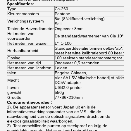
Specificaties:
Type
Cs-260
Kleurenmonsters
Pantone
8/d (8°/diffused-verlichting)
Verlichtingssysteem
Sc.i
Testende Havendiameter
Ongeveer 8mm
Het meten van
De standaardwaarnemer van Cie 10°; De 
voorwaarden
Het meten van waaier
L*: 1-100
Standaarddeviatie binnen deltae*ab*, on
Herhaalbaarheid
meet het witte kalibratiebord 80 keer vo
Opslag
100 reeksen standaardmonsters; tot 100
Het meten van tijd
Ongeveer 0,5 seconden
Het meten van lichtbron
Leiden
talen
Engelse Chinees,
Vier AA1.5V Alkalische batterij of nikkel-
Macht
DC5V-adapter
haven
USB2.0 printer
gewicht
550g
Grootte
77×86×210mm
Concurrentievoordeel:
1). De apparatensensor voert Japan uit en is de
informatieverwerkingsspaander van de V.S., die de
nauwkeurigheid van de optisch signaaloverdracht en de
elektrosignaalstabiliteit waarborgen.
2).
Test verschillende punten op steekproef en krijg de
gemiddelde waarde. Het wordt wijd gebruikt voor