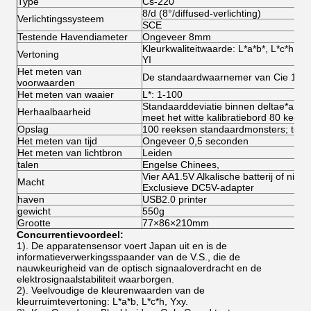
Type
Cs-220
8/d (8°/diffused-verlichting)
Verlichtingssysteem
SCE
Testende Havendiameter
Ongeveer 8mm
Kleurkwaliteitwaarde: L*a*b*, L*c*h, 
Vertoning
YI
Het meten van
De standaardwaarnemer van Cie 10°; 
voorwaarden
Het meten van waaier
L*: 1-100
Standaarddeviatie binnen deltae*ab*,
Herhaalbaarheid
meet het witte kalibratiebord 80 keer
Opslag
100 reeksen standaardmonsters; tot 
Het meten van tijd
Ongeveer 0,5 seconden
Het meten van lichtbron
Leiden
talen
Engelse Chinees,
Vier AA1.5V Alkalische batterij of nikk
Macht
Exclusieve DC5V-adapter
haven
USB2.0 printer
gewicht
550g
Grootte
77×86×210mm
Concurrentievoordeel:
1). De apparatensensor voert Japan uit en is de
informatieverwerkingsspaander van de V.S., die de
nauwkeurigheid van de optisch signaaloverdracht en de
elektrosignaalstabiliteit waarborgen.
2). Veelvoudige de kleurenwaarden van de
kleurruimtevertoning: L*a*b, L*c*h, Yxy.