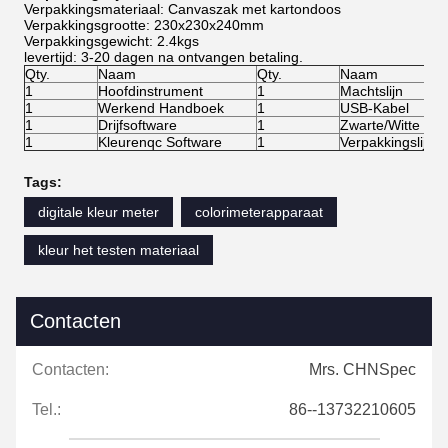
Verpakkingsmateriaal: Canvaszak met kartondoos
Verpakkingsgrootte: 230x230x240mm
Verpakkingsgewicht: 2.4kgs
levertijd: 3-20 dagen na ontvangen betaling.
Qty.
Naam
Qty.
Naam
1
Hoofdinstrument
1
Machtslijn
1
Werkend Handboek
1
USB-Kabel
1
Drijfsoftware
1
Zwarte/Witte Kal
1
Kleurenqc Software
1
Verpakkingslijst
Tags:
digitale kleur meter
colorimeterapparaat
kleur het testen materiaal
Contacten
Contacten:
Mrs. CHNSpec
Tel.:
86--13732210605