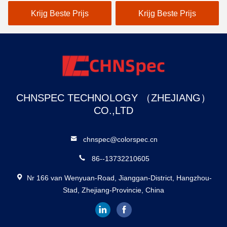
nauwkeurigere metingen
Deltaprecisiecolorimeter
Krijg Beste Prijs
Krijg Beste Prijs
van E De Analysator van
de verfkleur
CHNSPEC TECHNOLOGY （ZHEJIANG）
CO.,LTD
chnspec@colorspec.cn
86--13732210605
Nr 166 van Wenyuan-Road, Jianggan-District, Hangzhou-
Stad, Zhejiang-Provincie, China