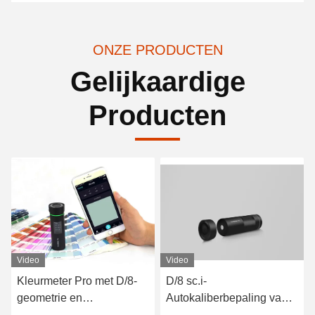
ONZE PRODUCTEN
Gelijkaardige
Producten
Video
Video
Kleurmeter Pro met D/8-
D/8 sc.i-
geometrie en
Autokaliberbepaling van
spectraalsensor voor
de de LEIDENE de