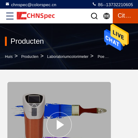
chnspec@colorspec.cn
86--13732210605
Citaat
Producten
>
>
>
Huis
Producten
Laboratoriumcolorimeter
Poeder/Deegachtig Materieel Laboratoriumcolorimeter 550g Lichtgewicht 8mm Het Meten Kaliber