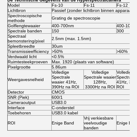
De Technische Gegevens van de Hyperspectralcamera
Model
Fs-10
Fs-11
Fs-12
Lichtbron
Passief (zonder lichtbron binnen apparaat)
Spectroscopische
Grating de spectroscopie
methode
Golflengtewaaier
400-700nm
400-1000
Spectrale banden
150
300
Spectraal
2.5nm (max. 1.5nm)
bemonstering/pixel
Spleetbreedte
30um
Transmissieefficiency
>50%
>60%
Verdwaald licht
<0.5%
Ruimtesteekproeven
Max. 1920 (plaats van software)
Pixelgrootte
5.86um
Volledige
Volledige
Volledige
Spectrale
Spectrale waaier
Spectrale 
Weergavesnelheid
waaier 41Hz,
128Hz,
41Hz, 390
390Hz na ROI
3300Hz na ROI
ROI
Detector
CMOS
SNR (Piek)
600/1
Cameraoutput
USB3.0
Interface
C-onderstel
Toebehoren
USB3.0 kabel
Vrij verkiesbare
ROI
Enige Band
veelvoudige
Enige Ban
banden