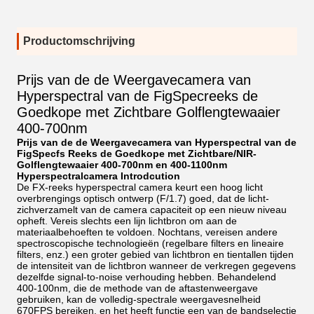
Productomschrijving
Prijs van de de Weergavecamera van
Hyperspectral van de FigSpecreeks de
Goedkope met Zichtbare Golflengtewaaier
400-700nm
Prijs van de de Weergavecamera van Hyperspectral van de
FigSpecfs Reeks de Goedkope met Zichtbare/NIR-
Golflengtewaaier 400-700nm en 400-1100nm
Hyperspectralcamera Introdcution
De FX-reeks hyperspectral camera keurt een hoog licht
overbrengings optisch ontwerp (F/1.7) goed, dat de licht-
zichverzamelt van de camera capaciteit op een nieuw niveau
opheft. Vereis slechts een lijn lichtbron om aan de
materiaalbehoeften te voldoen. Nochtans, vereisen andere
spectroscopische technologieën (regelbare filters en lineaire
filters, enz.) een groter gebied van lichtbron en tientallen tijden
de intensiteit van de lichtbron wanneer de verkregen gegevens
dezelfde signal-to-noise verhouding hebben. Behandelend
400-100nm, die de methode van de aftastenweergave
gebruiken, kan de volledig-spectrale weergavesnelheid
670FPS bereiken, en het heeft functie een van de bandselectie