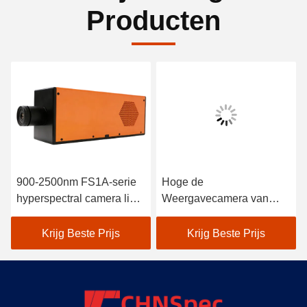
Producten
900-2500nm FS1A-serie
Hoge de
hyperspectral camera line
Weergavecamera van
scan
Stabiliteitshyperspectral
voor Kustlijn en Marine
Krijg Beste Prijs
Krijg Beste Prijs
Environment