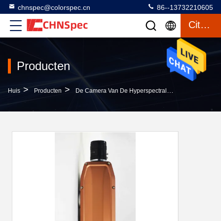
chnspec@colorspec.cn
86--13732210605
Citaat
Producten
>
>
>
Huis
Producten
De Camera Van De Hyperspectralweergave
De C