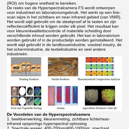
(ROI) om hogere snelheid te bereiken.
De reeks van de Hyperspectralcamera FS wordt ontworpen
voor industrieel en laboratoriumgebruik. Het werkt op een line-
scan wijze in het zichtbare en near-infrared gebied (van VNIR).
Het wordt wijd gebruikt om de steekproef af te tasten en zijn
reflectiecoëfficiënt te krijgen onder elk pixel. Het resultaat kan
voor kleurenkwaliteitscontrole of materiële scheiding door
verschillende inhoud worden gebruikt. Het kan in laboratorium
worden gebruikt of in de productielijn worden geïnstalleerd. Het
wordt wijd gebruikt in de landbouwindustrie, voedsel insutry, de
het schermindustrie, de textielindustrie en veel andere
industrieën.
De Voordelen van de Hyperspectralcamera
1. beeldverwerking, kleurenmeting, zichtbare lichte/near-
infrared opsporings hyperspectral oplossing
2. Spectrale waaier: 400-700nm/400-1000nm, spectraal