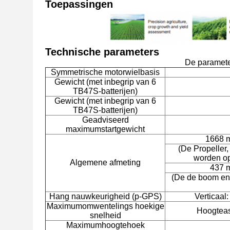
Toepassingen
Technische parameters
De paramete
Symmetrische motorwielbasis
Gewicht (met inbegrip van 6
TB47S-batterijen)
Gewicht (met inbegrip van 6
TB47S-batterijen)
Geadviseerd
maximumstartgewicht
1668 
(De Propeller
worden op
Algemene afmeting
437 
(De de boom en
Hang nauwkeurigheid
(
p-GPS
)
Verticaal:
Maximumomwentelings hoekige
Hoogteas:
snelheid
Maximumhoogtehoek