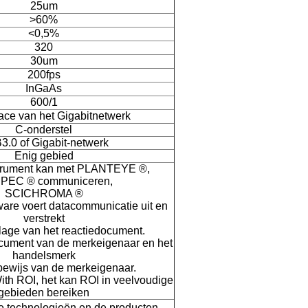
25um
>
60%
<
0,5%
320
30um
200fps
InGaAs
600/1
face van het Gigabitnetwerk
C-onderstel
.0 of Gigabit-netwerk
Enig gebied
strument kan met PLANTEYE ®
,
SPEC ®
communiceren
,
SCICHROMA ®
ware voert datacommunicatie uit en
verstrekt
ijlage van het reactiedocument.
ocument van de merkeigenaar en het
handelsmerk
ewijs van de merkeigenaar.
ith ROI, het kan ROI in veelvoudige
gebieden bereiken
e technologieën en de producten