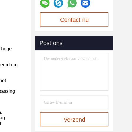
Contact nu
Post ons
r hoge
keurd om
het
passing
.
lag
Verzend
en