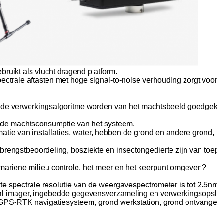
ruikt als vlucht dragend platform.
ectrale aftasten met hoge signal-to-noise verhouding zorgt voo
g de verwerkingsalgoritme worden van het machtsbeeld goedge
t de machtsconsumptie van het systeem.
matie van installaties, water, hebben de grond en andere grond, 
rengstbeoordeling, bosziekte en insectongedierte zijn van toe
e mariene milieu controle, het meer en het keerpunt omgeven?
te spectrale resolutie van de weergavespectrometer is tot 2.5nm
ral imager, ingebedde gegevensverzameling en verwerkingsops
 GPS-RTK navigatiesysteem, grond werkstation, grond ontvang