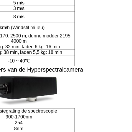
5 m/s
3 m/s
8 m/s
 km/h
(
Windstil milieu
)
2170
:
2500 m
,
dunne modder 2195
:
4000 m
ng
:
32 min
,
laden 6 kg
:
16 min
g
:
38 min
,
laden 5,5 kg
:
18 min
-10 ~ 40℃
rs van de Hyperspectralcamera
siegrating de spectroscopie
900-1700nm
254
8nm