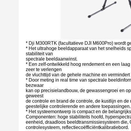
* Dji M300RTK (facultatieve DJI M600Pro) wordt geb
* Het ultrahoge beeldapparaat van het snelheids sp
stabiliteit van
spectrale beeldaanwinst.
* Een zelf-ontwikkeld hoog rendement en een laa
zeer te verlengen
de vluchttijd van de gehele machine en verminder
* Door meting in real time van spectrale beeldinfor
bezwaar
kan op precisielandbouw, de gewassengroei en opb
geweest
de controle en brand de controle, de kustlijn en d
geestelijke controlerende en andere toepassingen.
* Het systeemontwerp is compact en de belangrijks
Componenten: hoge stabiliteits hoofd, hyperspect
eenheid, draadloos beeldtransmissiesysteem die,
controlesysteem, reflectiecoëfficiëntkalibratiebord.