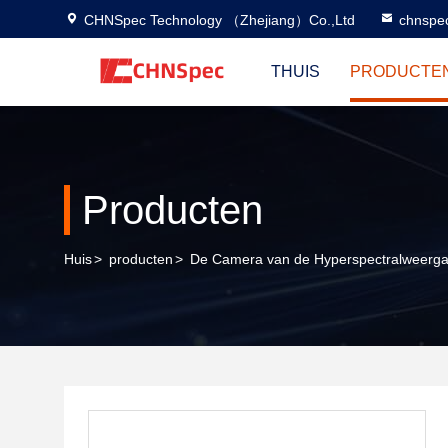
CHNSpec Technology （Zhejiang）Co.,Ltd
chnspe
THUIS
PRODUCTE
Producten
Huis
>
producten
>
De Camera van de Hyperspectralweerg