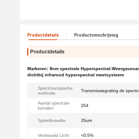
Productdetails
Productomschrijving
Productdetails
Markeren:
8nm spectrale Hyperspectral-Weergaveca
dichtbij infrarood hyperspectral meetsysteem
Spectroscopische
Transmissiegrating de spectr
methode:
Aantal spectrale
254
kanalen:
Spleetbreedte:
25um
Verdwaald Licht:
<0,5%