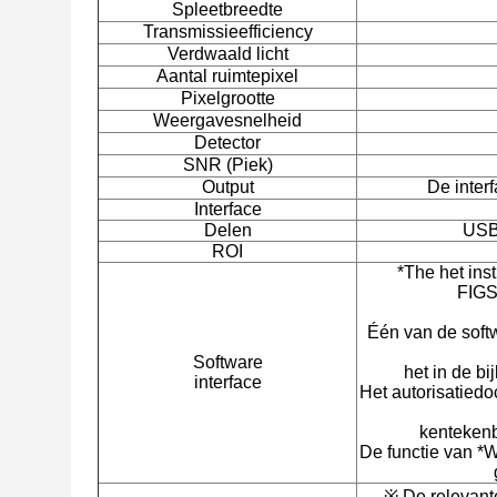
Spleetbreedte
Transmissieefficiency
Verdwaald licht
Aantal ruimtepixel
Pixelgrootte
Weergavesnelheid
Detector
SNR (Piek)
Output
De inter
Interface
Delen
USB3
ROI
*The het in
FIG
Één van de soft
Software
het in de b
interface
Het autorisatied
kentekenb
De functie van *W
※ De relevant