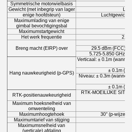
Symmetrische motorwielbasis
Gewicht (met inbegrip van lager
Luch
enige hoofdsteun)
Luchtgewicht (
Maximumlading van enige
gimbal bevochtigingsbal
Maximumstartgewicht
Het werk frequentie
2.40
Breng macht (EIRP) over
29.5 dBm
(
FCC
);
1
5.725-5.850 GHz
:
2
Verticaal: ± 0.1m (wannee
± 0.1m (wa
Hang nauwkeurigheid (p-GPS)
Niveau: ± 0.3m (wanneer 
± 0.1m (wa
RTK-MOEILIJKE SITUATIE:
RTK-positienauwkeurigheid
Maximum hoeksnelheid van
Hoo
omwenteling
Maximumhoogtehoek
30° (p-wijze m
Maximumtarief van stijging
Maximumsnelheid van
(verticale) afdaling