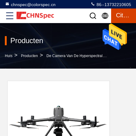
chnspec@colorspec.cn
86--13732210605
Citaat
Producten
>
>
>
Huis
Producten
De Camera Van De Hyperspectralweergave
Hoge