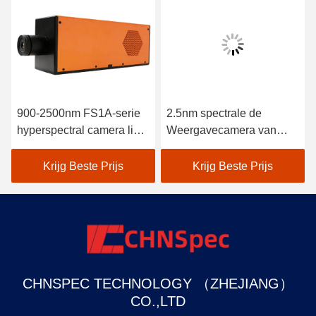
900-2500nm FS1A-serie
2.5nm spectrale de
hyperspectral camera line
Weergavecamera van
scan
Resolutiehyperspectral
voor Precisielandbouw
Krijg Beste Prijs
Krijg Beste Prijs
CHNSPEC TECHNOLOGY （ZHEJIANG）
CO.,LTD