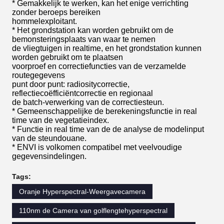
* Gemakkelijk te werken, kan het enige verrichting
zonder beroeps bereiken
hommelexploitant.
* Het grondstation kan worden gebruikt om de
bemonsteringsplaats van waar te nemen
de vliegtuigen in realtime, en het grondstation kunnen
worden gebruikt om te plaatsen
voorproef en correctiefuncties van de verzamelde
routegegevens
punt door punt: radiositycorrectie,
reflectiecoëfficiëntcorrectie en regionaal
de batch-verwerking van de correctiesteun.
* Gemeenschappelijke de berekeningsfunctie in real
time van de vegetatieindex.
* Functie in real time van de de analyse de modelinput
van de steundouane.
* ENVI is volkomen compatibel met veelvoudige
gegevensindelingen.
Tags:
Oranje Hyperspectral-Weergavecamera
110nm de Camera van golflengtehyperspectral