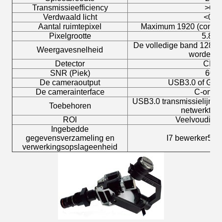
Transmissieefficiency
>
60
Verdwaald licht
<
0,5
Aantal ruimtepixel
Maximum 1920 (configu
Pixelgrootte
5.86
De volledige band 128H
Weergavesnelheid
worden b
Detector
CMO
SNR (Piek)
600/
De cameraoutput
USB3.0 of Giga
De camerainterface
C-onder
USB3.0 transmissielijn of 
Toebehoren
netwerktra
ROI
Veelvoudige
Ingebedde
gegevensverzameling en
I7 bewerker512
verwerkingsopslageenheid