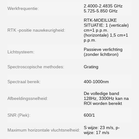
2.4000-2.4835 GHz
Werkfrequentie:
5.725-5.850 GHz
RTK-MOEILIJKE
SITUATIE: 1 (verticale)
RTK -positie nauwkeurigheid:
cm+1 p.p.m.
(horizontale) 1,5 cm+1
p.p.m.
Passieve verlichting
Lichtsysteem:
(zonder lichtbron)
Spectroscopische methodes:
Grating
Spectraal bereik:
400-1000nm
De volledige band
Afbeeldingssnelheid:
128Hz, 3300Hz kan na
ROI worden bereikt
SNR (Piek):
600/1
S wijze: 23 m/s, p-
Maximum horizontale vluchtsnelheid:
wijze: 17 m/s