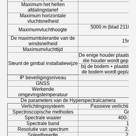
Maximum het hellen
afdalingstarief
Maximum horizontale
S
vluchtsnelheid
5000 m (blad 2110, st
Maximumvluchthoogte
De maximumtolerantie van de
15m/s 
windsnelheid
Maximumvluchttijd
De enige houder plaatste b
die houder wordt geplaat
Steunt de gimbal installatiewijze
bij de bodem + plaatste d
de bodem wordt geplaatst
IP beveiligingsniveau
GNSS
GP
Werkende
omgevingstemperatuur
De parameters van de Hyperspectralcamera
Verlichtingssysteem
Passieve verlichting 
Spectroscopische methodes
Grati
Spectrale waaier
400-10
Spectrale band
120
Resolutie van spectrum
2.5n
Spleetbreedte
25u