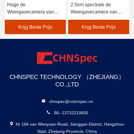
Hoge de
2.5nm spectrale de
Weergavecamera van
Weergavecamera van
Stabiliteitshyperspectral
Resolutiehyperspectral
voor Kustlijn en Marine
voor Precisielandbouw
Krijg Beste Prijs
Krijg Beste Prijs
Environment
CHNSPEC TECHNOLOGY （ZHEJIANG）
CO.,LTD
chnspec@colorspec.cn
86--13732210605
Nr 166 van Wenyuan-Road, Jianggan-District, Hangzhou-
Stad, Zhejiang-Provincie, China