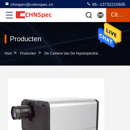
chnspec@colorspec.cn
86--13732210605
Citaat
Producten
>
>
>
Huis
Producten
De Camera Van De Hyperspectralweergave
Hype