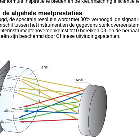
 formule inspiratie te bieden en de kleurmatching efficiëntie t
t de algehele meetprestaties
gd, de spectrale resolutie wordt met 30% verhoogd, de signaal
verschil tussen het instrument,en de gegevens sterk overeenst
interinstrumentenovereenkomst tot 0 bereiken.08, en de herhaa
ieën zijn beschermd door Chinese uitvindingspatenten.