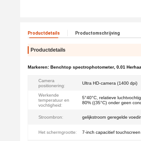
Productdetails
Productomschrijving
Productdetails
Markeren:
Benchtop spectrophotometer
,
0.01 Herha
Camera
Ultra HD-camera (1400 dpi)
positionering:
Werkende
5°40°C, relatieve luchtvochti
temperatuur en
80% ((35°C) onder geen con
vochtigheid:
Stroombron:
gelijkstroom geregelde voedi
Het schermgrootte:
7-inch capacitief touchscreen