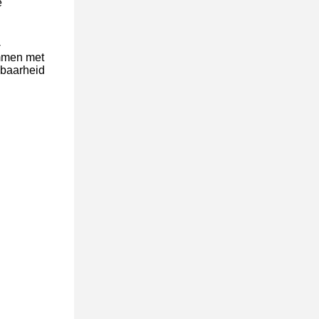
e
-
emmen met
lbaarheid