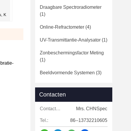
Draagbare Spectroradiometer
(1)
s, K
Online-Refractometer
(4)
UV-Transmittantie-Analysator
(1)
Zonbeschermingsfactor Meting
(1)
bratie-
Beeldvormende Systemen
(3)
Contacten
Contacten:
Mrs. CHNSpec
Tel.:
86--13732210605