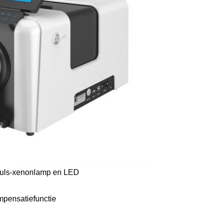
: puls-xenonlamp en LED
mpensatiefunctie