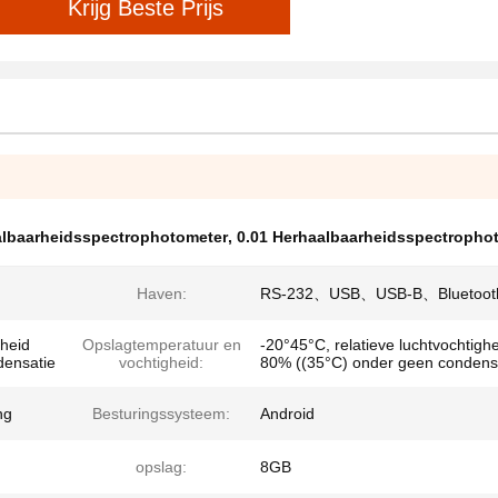
Krijg Beste Prijs
albaarheidsspectrophotometer
,
0.01 Herhaalbaarheidsspectropho
Haven:
RS-232、USB、USB-B、Bluetoot
gheid
Opslagtemperatuur en
-20°45°C, relatieve luchtvochtigh
densatie
vochtigheid:
80% ((35°C) onder geen condens
ng
Besturingssysteem:
Android
opslag:
8GB