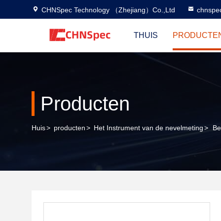
CHNSpec Technology （Zhejiang）Co.,Ltd
chnspe
THUIS
PRODUCTE
Producten
Huis
>
producten
>
Het Instrument van de nevelmeting
>
Be