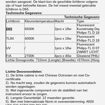
worden aangezet. De klant kon de geschikte lichtbron volgens
zijn of haar behoefte kiezen. De het meest meestal gebruikte
lichtbron is D65.
Technische Gegevens:
Technische Gegevens
Lichtbron
Kleurentemperatuur
Macht
Type
Fluorescent
D65
6500K
2pcs x 18w
Kunstmatig Daglich
Philips-TL D 18W/
Fluorescent
TL84
4000K
2pcs x 18w
Philips-TL D 18W/
Fluorescent
UV
/
1pcs x 18w
Philips-TL D 0T8/
ZWART LICHT
F/A
2700K
4pcs x 40w
Gloeiend PHILIPS
Lichte Doosgrootte: 710mm (Lengte) (Breedte) ×570mm (Hoogte
Lichte Doosvoordelen:
1).
De lichte cabine is met Chinese Octrooien en met Ce-
certificatie.
2). Na macht weg, zouden de gegevens kunnen automatisch
worden opgeslagen.
3). Met ingevoerde component om de stabiliteit van het
instrument ervoor te zorgen.
4). Langste Garantietijd: 12 maanden garantie.
5). Ben met Internationale Norm in overeenstemming: ANSI