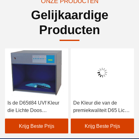
ONZE PRODUCTEN
Gelijkaardige
Producten
Is de D65tl84 UVf Kleur
De Kleur die van de
die Lichte Doos
premiekwaliteit D65 Lichte
aanpassen met
Doos, Kleuren Passend
Internationale Norm in
Kabinet 18 controleren -
Krijg Beste Prijs
Krijg Beste Prijs
overeenstemming
40W-Macht