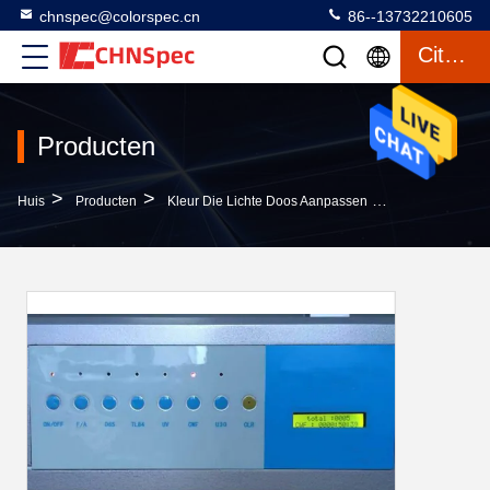
chnspec@colorspec.cn
86--13732210605
Citaat
Producten
>
>
>
Huis
Producten
Kleur Die Lichte Doos Aanpassen
Materialenkle