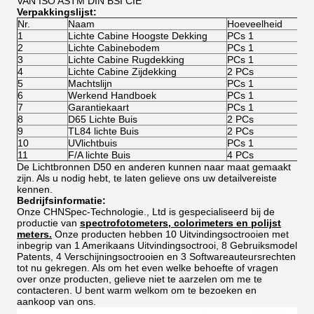
VAN ISO ASTM DIN BSI CIE
Verpakkingslijst:
Nr.
Naam
Hoeveelheid
1
Lichte Cabine Hoogste Dekking
PCs 1
2
Lichte Cabinebodem
PCs 1
3
Lichte Cabine Rugdekking
PCs 1
4
Lichte Cabine Zijdekking
2 PCs
5
Machtslijn
PCs 1
6
Werkend Handboek
PCs 1
7
Garantiekaart
PCs 1
8
D65 Lichte Buis
2 PCs
9
TL84 lichte Buis
2 PCs
10
UVlichtbuis
PCs 1
11
F/A lichte Buis
4 PCs
De Lichtbronnen D50 en anderen kunnen naar maat gemaakt
zijn. Als u nodig hebt, te laten gelieve ons uw detailvereiste
kennen.
Bedrijfsinformatie:
Onze CHNSpec-Technologie., Ltd is gespecialiseerd bij de
productie van
spectrofotometers, colorimeters en polijst
meters.
Onze producten hebben 10 Uitvindingsoctrooien met
inbegrip van 1 Amerikaans Uitvindingsoctrooi, 8 Gebruiksmodel
Patents, 4 Verschijningsoctrooien en 3 Softwareauteursrechten
tot nu gekregen. Als om het even welke behoefte of vragen
over onze producten, gelieve niet te aarzelen om me te
contacteren. U bent warm welkom om te bezoeken en
aankoop van ons.