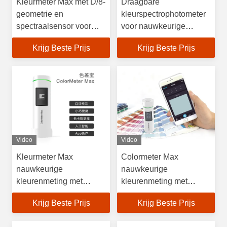
Kleurmeter Max met D/8-
Draagbare
geometrie en
kleurspectrophotometer
spectraalsensor voor
voor nauwkeurige
nauwkeurige
kleurenmeting en -
Krijg Beste Prijs
Krijg Beste Prijs
kleurenmeting
beheer op mobiele
apparaten
Video
Video
Kleurmeter Max
Colormeter Max
nauwkeurige
nauwkeurige
kleurenmeting met
kleurenmeting met
automatische kalibratie
automatische kalibratie
Krijg Beste Prijs
Krijg Beste Prijs
en clouddatabase
en clouddatabase