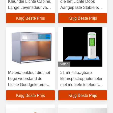
Kleur die Lichte Cabine,
die het Lichte Doos
Lange Levensduur van
Aangepaste Stabiele
de Kleuren de Passende
Werken aanpassen
Krijg Beste Prijs
Krijg Beste Prijs
Cabine bekijken
Video
Materialenkleur die met
31 mm draagbare
hoge weerstand de
kleurspectrophotometer
Lichte Goedgekeurde
met mobiele telefoon
Norm aanpassen van
APP ingebouwd RAL
Krijg Beste Prijs
Krijg Beste Prijs
Doosiso
NCS Pantone kleuren