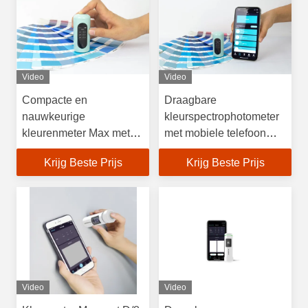
Video
Video
Compacte en
Draagbare
nauwkeurige
kleurspectrophotometer
kleurenmeter Max met
met mobiele telefoon
automatische kalibratie
app voor kleurenmeter
Krijg Beste Prijs
Krijg Beste Prijs
en
max
gegevensoplaadfunctie
Video
Video