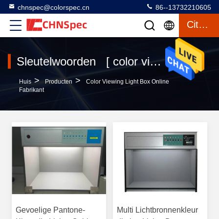
chnspec@colorspec.cn
86--13732210605
Citaat
Sleutelwoorden [ color viewing light box ] Gelijke 120 producten
>
>
Huis
Producten
Color Viewing Light Box Online
Fabrikant
Gevoelige Pantone-
Multi Lichtbronnenkleur