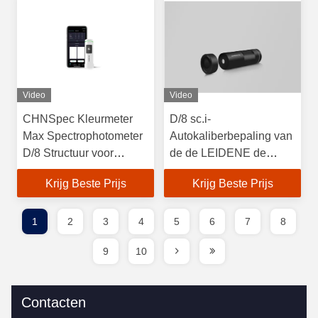
Video
Video
CHNSpec Kleurmeter
D/8 sc.i-
Max Spectrophotometer
Autokaliberbepaling van
D/8 Structuur voor
de de LEIDENE de
nauwkeurige
Deltaprecisiecolorimeter
Krijg Beste Prijs
Krijg Beste Prijs
kleurenmeting
van E De Analysator van
de verfkleur
1
2
3
4
5
6
7
8
9
10
Contacten