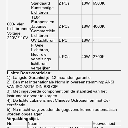
Standaard
2 PCs
18W
6500K
Kunstmatige
Lichtbron
TL84
Europese en
600-
Vier
Japanse
2 PCs
18W
4000K
Lichtbronnen
Commerciële
Voltage
Lichtbron
220V /110V
UV Lichtbron
1 PC
18W
-
F Gele
Lichtbron,
kleur die
4 PCs
40W
2700K
verwijzings
lichtbron
vergelijken
Lichte Doosvoordelen:
1). Langste Garantietijd: 12 maanden garantie.
2). Ben met Internationale Norm in overeenstemming: ANSI
VAN ISO ASTM DIN BSI CIE
3). Met ingevoerde component om de stabiliteit van het
instrument ervoor te zorgen.
4). De lichte cabine is met Chinese Octrooien en met Ce-
certificatie.
5). Na macht weg, zouden de gegevens kunnen automatisch
worden opgeslagen.
Verpakkingslijst:
Nr.
Naam
Hoeveelheid