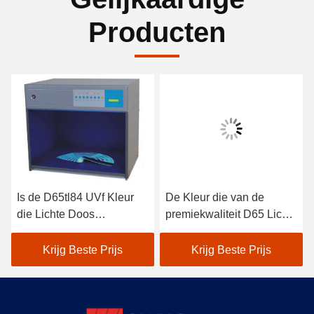
Producten
Is de D65tl84 UVf Kleur
De Kleur die van de
die Lichte Doos
premiekwaliteit D65 Lichte
aanpassen met
Doos, Kleuren Passend
Internationale Norm in
Kabinet 18 controleren -
Krijg Beste Prijs
Krijg Beste Prijs
overeenstemming
40W-Macht