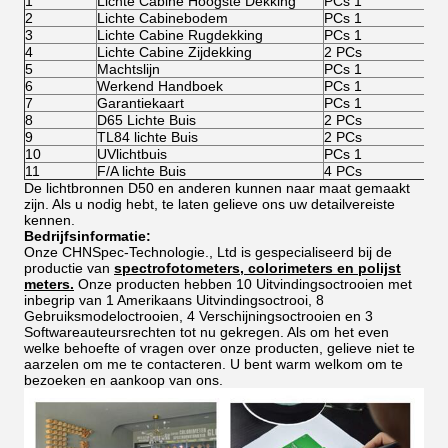
1
Lichte Cabine Hoogste Dekking
PCs 1
2
Lichte Cabinebodem
PCs 1
3
Lichte Cabine Rugdekking
PCs 1
4
Lichte Cabine Zijdekking
2 PCs
5
Machtslijn
PCs 1
6
Werkend Handboek
PCs 1
7
Garantiekaart
PCs 1
8
D65 Lichte Buis
2 PCs
9
TL84 lichte Buis
2 PCs
10
UVlichtbuis
PCs 1
11
F/A lichte Buis
4 PCs
De lichtbronnen D50 en anderen kunnen naar maat gemaakt
zijn. Als u nodig hebt, te laten gelieve ons uw detailvereiste
kennen.
Bedrijfsinformatie:
Onze CHNSpec-Technologie., Ltd is gespecialiseerd bij de
productie van
spectrofotometers, colorimeters en polijst
meters.
Onze producten hebben 10 Uitvindingsoctrooien met
inbegrip van 1 Amerikaans Uitvindingsoctrooi, 8
Gebruiksmodeloctrooien, 4 Verschijningsoctrooien en 3
Softwareauteursrechten tot nu gekregen. Als om het even
welke behoefte of vragen over onze producten, gelieve niet te
aarzelen om me te contacteren. U bent warm welkom om te
bezoeken en aankoop van ons.