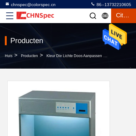
chnspec@colorspec.cn
86--13732210605
Citaat
Producten
>
>
>
Huis
Producten
Kleur Die Lichte Doos Aanpassen
220V Kabinet 