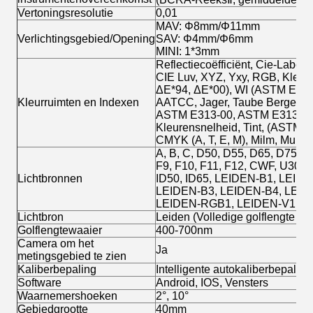
Vertoningsresolutie
0,01
MAV: Φ8mm/Φ11mm
Verlichtingsgebied/Opening
SAV: Φ4mm/Φ6mm
MINI: 1*3mm
Reflectiecoëfficiënt, Cie-Labor
CIE Luv, XYZ, Yxy, RGB, Kleur
ΔE*94, ΔE*00), WI (ASTM E313
Kleurruimten en Indexen
AATCC, Jager, Taube Berger S
ASTM E313-00, ASTM E313-73),
Kleurensnelheid, Tint, (ASTM E
CMYK (A, T, E, M), Milm, Munsel
A, B, C, D50, D55, D65, D75, F1
F9, F10, F11, F12, CWF, U30, 
Lichtbronnen
ID50, ID65, LEIDEN-B1, LEID
LEIDEN-B3, LEIDEN-B4, LEID
LEIDEN-RGB1, LEIDEN-V1, L
Lichtbron
Leiden (Volledige golflengte ev
Golflengtewaaier
400-700nm
Camera om het
Ja
metingsgebied te zien
Kaliberbepaling
Intelligente autokaliberbepaling
Software
Android, IOS, Vensters
Waarnemershoeken
2°, 10°
Gebiedgrootte
40mm