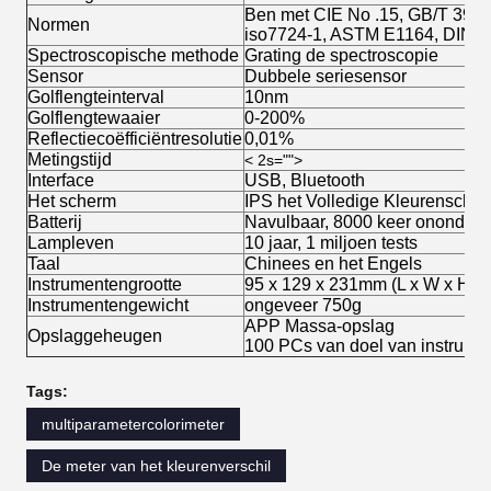
Ben met CIE No .15, GB/T 3978
Normen
iso7724-1, ASTM E1164, DIN50
Spectroscopische methode
Grating de spectroscopie
Sensor
Dubbele seriesensor
Golflengteinterval
10nm
Golflengtewaaier
0-200%
Reflectiecoëfficiëntresolutie
0,01%
Metingstijd
< 2s="">
Interface
USB, Bluetooth
Het scherm
IPS het Volledige Kleurenscher
Batterij
Navulbaar, 8000 keer ononderb
Lampleven
10 jaar, 1 miljoen tests
Taal
Chinees en het Engels
Instrumentengrootte
95 x 129 x 231mm (L x W x H)
Instrumentengewicht
ongeveer 750g
APP Massa-opslag
Opslaggeheugen
100 PCs van doel van instrume
Tags:
multiparametercolorimeter
De meter van het kleurenverschil