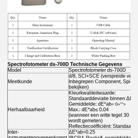
Spectrofotometer ds-700D Technische Gegevens
Model
Spectrofotometer ds-700D
d/8, SCI+SCE (verspreide verlic
Meetkunde
Inbegrepen Component, Spiege
bekijken)
Kleurkwaliteitwaarde:
Standaarddeviatie binnen ΔE*a
Gemiddelde: dE*ab
< 0="">
Herhaalbaarheid
Max.: dE*ab≤ 0,04
(wanneer een witte tegel 30 ke
wordt gemeten)
Reflectiecoëfficiënt: Standaardd
Inter-
ΔE*ab<0.25
instrumentenovereenkomst
(BCRA-ReeksⅡ, gemiddelde met