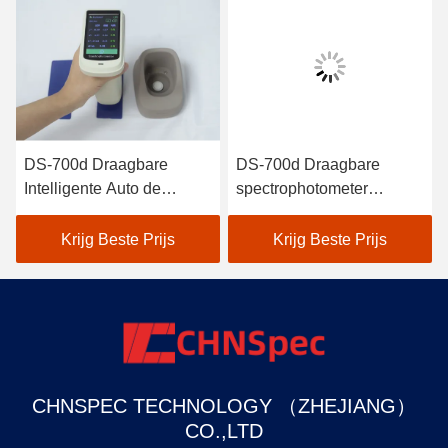
DS-700d Draagbare
DS-700d Draagbare
er
Intelligente Auto de
spectrophotometer
Kaliberbepalings Hoge
Colorimeter 30+
Reflectiecoëfficiënt van de
meetparameters en 37
Krijg Beste Prijs
Krijg Beste Prijs
Spectrofotometercolorimeter
evaluatie lichtbronnen
CHNSPEC TECHNOLOGY （ZHEJIANG）
CO.,LTD