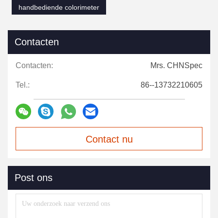
handbediende colorimeter
Contacten
Contacten:
Mrs. CHNSpec
Tel.:
86--13732210605
Contact nu
Post ons