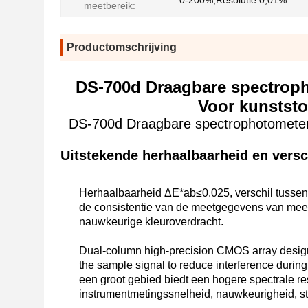
0-200%,Resolutie:0,01%
meetbereik:
Productomschrijving
DS-700d Draagbare spectrop
Voor kunststof
DS-700d Draagbare spectrophotometer 
Uitstekende herhaalbaarheid en versc
Herhaalbaarheid ΔE*ab≤0.025, verschil tusse
de consistentie van de meetgegevens van mee
nauwkeurige kleuroverdracht.
Dual-column high-precision CMOS array design m
the sample signal to reduce interference duri
een groot gebied biedt een hogere spectrale r
instrumentmetingssnelheid, nauwkeurigheid, stab