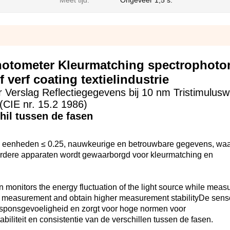
Meet tijd:
Ongeveer 1,5 s.
hotometer Kleurmatching spectrophoto
 verf coating textielindustrie
Verslag Reflectiegegevens bij 10 nm Tristimulus
(CIE nr. 15.2 1986)
hil tussen de fasen
n eenheden ≤ 0.25, nauwkeurige en betrouwbare gegevens, wa
rdere apparaten wordt gewaarborgd voor kleurmatching en
onitors the energy fluctuation of the light source while meas
ng measurement and obtain higher measurement stabilityDe sens
esponsgevoeligheid en zorgt voor hoge normen voor
iliteit en consistentie van de verschillen tussen de fasen.