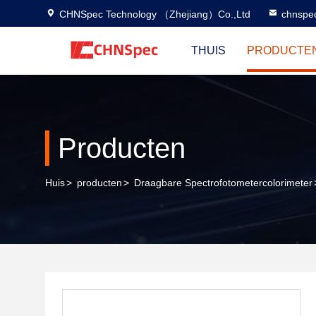
CHNSpec Technology （Zhejiang）Co.,Ltd
chnspe
THUIS
PRODUCTE
Producten
Huis
>
producten
>
Draagbare Spectrofotometercolorimeter