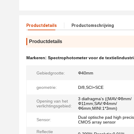
Productdetails
Productomschrijving
Productdetails
Markeren:
Spectrophotometer voor de textielindustri
Gebiedgrootte:
Φ40mm
geometrie:
D/8,SCI+SCE
3 diafragma's ((MAV:Φ8mm/
Opening van het
Φ11mm;SAV:Φ4mm/
verlichtingsgebied:
Φ6mm;MINI:1*3mm)
Dual optische pad high precis
Sensor:
CMOS array sensor
Reflectie