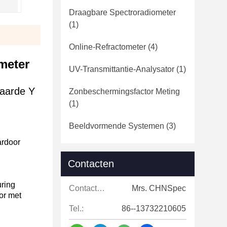
Draagbare Spectroradiometer
(1)
Online-Refractometer
(4)
meter
UV-Transmittantie-Analysator
(1)
waarde Y
Zonbeschermingsfactor Meting
(1)
Beeldvormende Systemen
(3)
ardoor
Contacten
uring
Contacten:
Mrs. CHNSpec
or met
Tel.:
86--13732210605