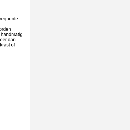
frequente
worden
en handmatig
meer dan
krast of