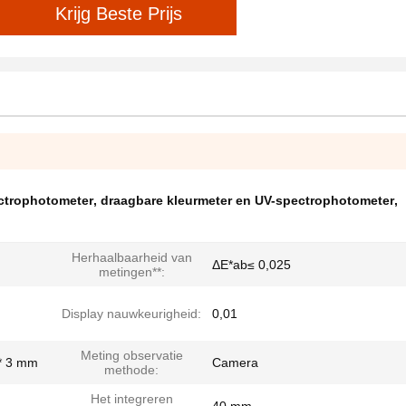
Krijg Beste Prijs
ectrophotometer
,
draagbare kleurmeter en UV-spectrophotometer
,
Herhaalbaarheid van
ΔE*ab≤ 0,025
metingen**:
Display nauwkeurigheid:
0,01
Meting observatie
* 3 mm
Camera
methode:
Het integreren