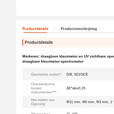
Productdetails
Productomschrijving
Productdetails
Markeren:
draagbare kleurmeter en UV zichtbare sp
draagbare kleurmeter-spectrometer
Geometrie meten*:
D/8, SCI/SCE
Overeenkomst
tussen
ΔE*ab≤0,25
instrumenten***:
Het meten van
Φ11 mm, Φ6 mm, Φ3 mm, 1 
Opening: