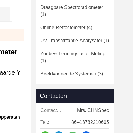
Draagbare Spectroradiometer
(1)
Online-Refractometer
(4)
UV-Transmittantie-Analysator
(1)
meter
Zonbeschermingsfactor Meting
(1)
waarde Y
Beeldvormende Systemen
(3)
Contacten
Contacten:
Mrs. CHNSpec
apparaten
Tel.:
86--13732210605