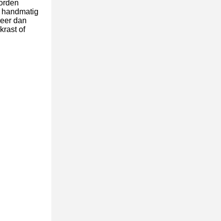
worden
en handmatig
meer dan
krast of