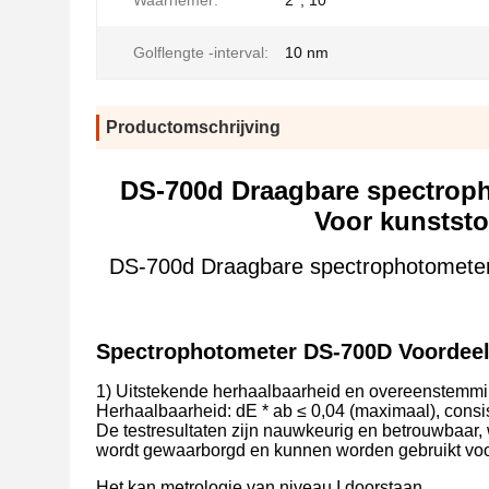
Waarnemer:
2°, 10°
Golflengte -interval:
10 nm
Productomschrijving
DS-700d Draagbare spectrop
Voor kunststof
DS-700d Draagbare spectrophotometer 
Spectrophotometer DS-700D Voordee
1) Uitstekende herhaalbaarheid en overeenstemmi
Herhaalbaarheid: dE * ab ≤ 0,04 (maximaal), consis
De testresultaten zijn nauwkeurig en betrouwbaar
wordt gewaarborgd en kunnen worden gebruikt voo
Het kan metrologie van niveau I doorstaan.