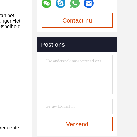
van het
Contact nu
tingenHet
tsnelheid,
Post ons
Verzend
frequente