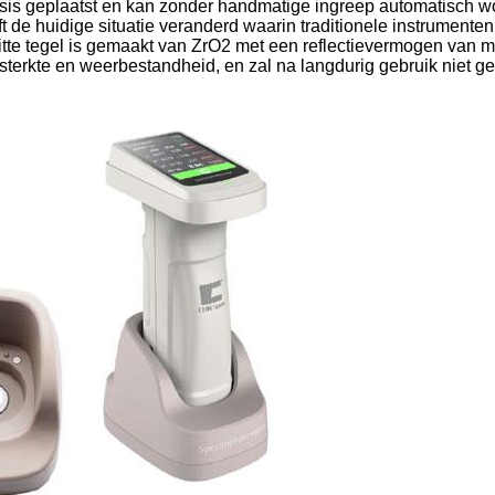
ebasis geplaatst en kan zonder handmatige ingreep automatisch 
ft de huidige situatie veranderd waarin traditionele instrument
itte tegel is gemaakt van ZrO2 met een reflectievermogen van 
terkte en weerbestandheid, en zal na langdurig gebruik niet ge