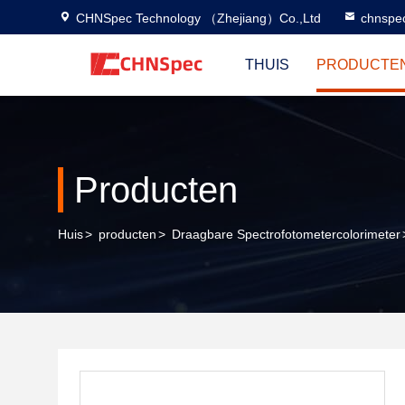
CHNSpec Technology （Zhejiang）Co.,Ltd
chnspe
THUIS
PRODUCTE
Producten
Huis
>
producten
>
Draagbare Spectrofotometercolorimeter