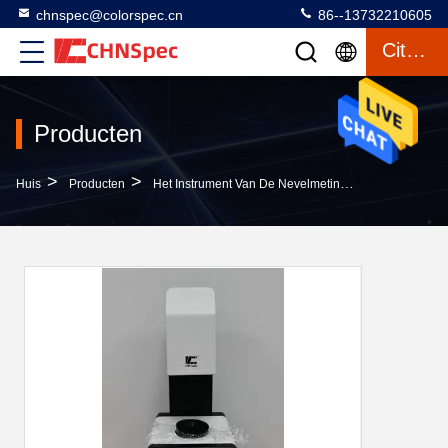
chnspec@colorspec.cn
86--13732210605
Citaat
Producten
>
>
>
Huis
Producten
Het Instrument Van De Nevelmeting
Bank-Hoogst