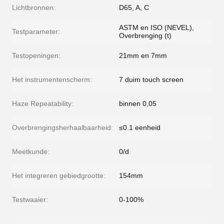
Lichtbronnen:
D65, A, C
ASTM en ISO (NEVEL),
Testparameter:
Overbrenging (t)
Testopeningen:
21mm en 7mm
Het instrumentenscherm:
7 duim touch screen
Haze Repeatability:
binnen 0,05
Overbrengingsherhaalbaarheid:
≤0.1 eenheid
Meetkunde:
0/d
Het integreren gebiedgrootte:
154mm
Testwaaier:
0-100%