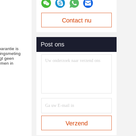
Contact nu
Post ons
arantie is
gingsmeting
rgt geen
rmen in
Verzend