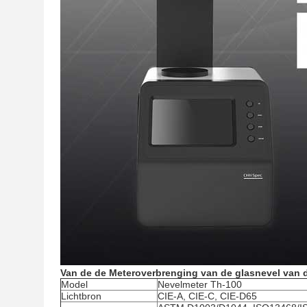
Van de de Meteroverbrenging van de glasnevel van
Model
Nevelmeter Th-100
Lichtbron
CIE-A, CIE-C, CIE-D65