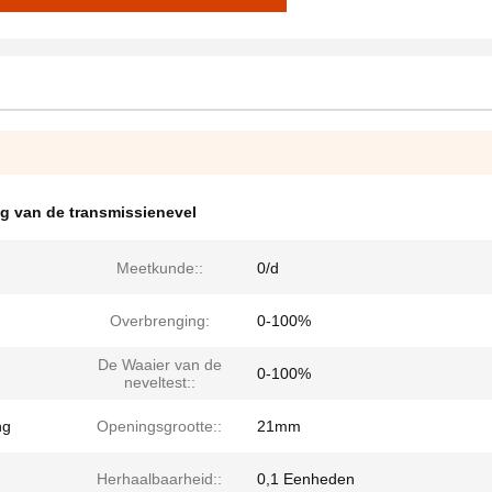
g van de transmissienevel
Meetkunde::
0/d
Overbrenging:
0-100%
De Waaier van de
0-100%
neveltest::
ng
Openingsgrootte::
21mm
Herhaalbaarheid::
0,1 Eenheden