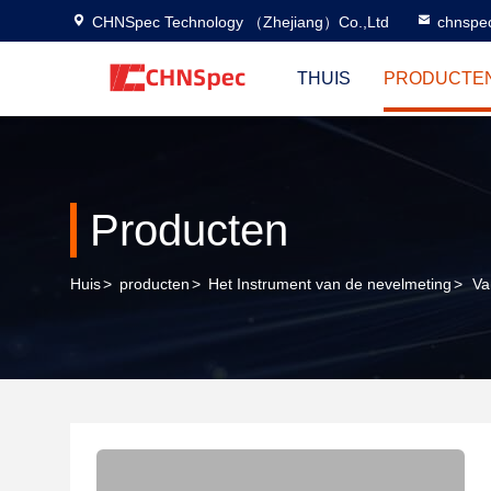
CHNSpec Technology （Zhejiang）Co.,Ltd
chnspe
THUIS
PRODUCTE
Producten
Huis
>
producten
>
Het Instrument van de nevelmeting
>
Va