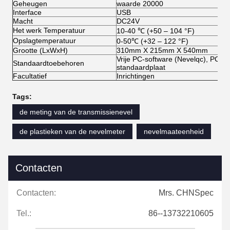
Geheugen
waarde 20000
Interface
USB
Macht
DC24V
Het werk Temperatuur
10-40 ℃ (+50 – 104 °F)
Opslagtemperatuur
0-50℃ (+32 – 122 °F)
Grootte (LxWxH)
310mm X 215mm X 540mm
Vrije PC-software (Nevelqc), PCs 
Standaardtoebehoren
standaardplaat
Facultatief
Inrichtingen
Tags:
de meting van de transmissienevel
de plastieken van de nevelmeter
nevelmaateenheid
Contacten
Contacten:
Mrs. CHNSpec
Tel.:
86--13732210605