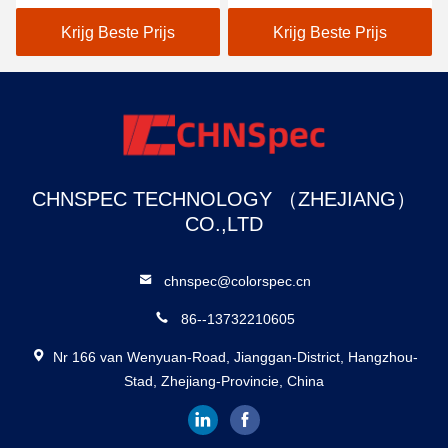
Meter Astm D1003 THC-
07
Krijg Beste Prijs
Krijg Beste Prijs
CHNSPEC TECHNOLOGY （ZHEJIANG）
CO.,LTD
chnspec@colorspec.cn
86--13732210605
Nr 166 van Wenyuan-Road, Jianggan-District, Hangzhou-
Stad, Zhejiang-Provincie, China