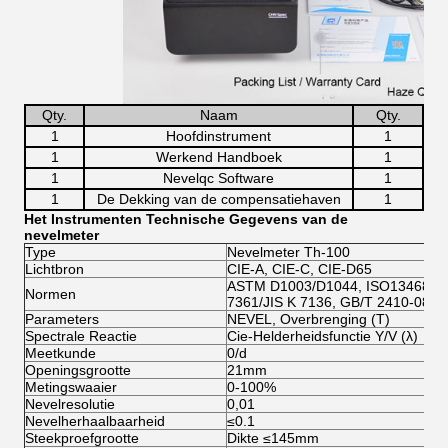
Qty.
Naam
Qty.
1
Hoofdinstrument
1
1
Werkend Handboek
1
1
Nevelqc Software
1
1
De Dekking van de compensatiehaven
1
Het Instrumenten Technische Gegevens van de
nevelmeter
Type
Nevelmeter Th-100
Lichtbron
CIE-A, CIE-C, CIE-D65
ASTM D1003/D1044, ISO13468/IS
Normen
7361/JIS K 7136, GB/T 2410-08
Parameters
NEVEL, Overbrenging (T)
Spectrale Reactie
Cie-Helderheidsfunctie Y/V (λ)
Meetkunde
0/d
Openingsgrootte
21mm
Metingswaaier
0-100%
Nevelresolutie
0,01
Nevelherhaalbaarheid
≤0.1
Steekproefgrootte
Dikte ≤145mm