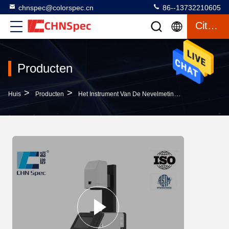
chnspec@colorspec.cn
86--13732210605
Citaat
Producten
>
>
>
Huis
Producten
Het Instrument Van De Nevelmeting
Van De De Me