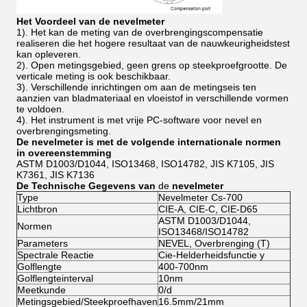
Het Voordeel van de nevelmeter
1). Het kan de meting van de overbrengingscompensatie
realiseren die het hogere resultaat van de nauwkeurigheidstest
kan opleveren.
2). Open metingsgebied, geen grens op steekproefgrootte. De
verticale meting is ook beschikbaar.
3). Verschillende inrichtingen om aan de metingseis ten
aanzien van bladmateriaal en vloeistof in verschillende vormen
te voldoen.
4). Het instrument is met vrije PC-software voor nevel en
overbrengingsmeting.
De nevelmeter is met de volgende internationale normen
in overeenstemming
ASTM D1003/D1044, ISO13468, ISO14782, JIS K7105, JIS
K7361, JIS K7136
De Technische Gegevens van
de
nevelmeter
Type
Nevelmeter Cs-700
Lichtbron
CIE-A, CIE-C, CIE-D65
ASTM D1003/D1044,
Normen
ISO13468/ISO14782
Parameters
NEVEL, Overbrenging (T)
Spectrale Reactie
Cie-Helderheidsfunctie y
Golflengte
400-700nm
Golflengteinterval
10nm
Meetkunde
0/d
Metingsgebied/Steekproefhaven
16.5mm/21mm