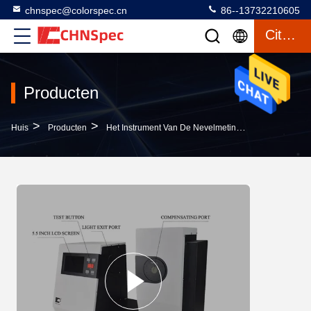
chnspec@colorspec.cn
86--13732210605
Citaat
Producten
>
>
>
Huis
Producten
Het Instrument Van De Nevelmeting
Meter Van D