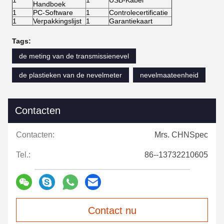
1
1
USB-Kabel
Handboek
1
PC-Software
1
Controlecertificatie
1
Verpakkingslijst
1
Garantiekaart
Tags:
de meting van de transmissienevel
de plastieken van de nevelmeter
nevelmaateenheid
Contacten
Contacten:
Mrs. CHNSpec
Tel.:
86--13732210605
Contact nu