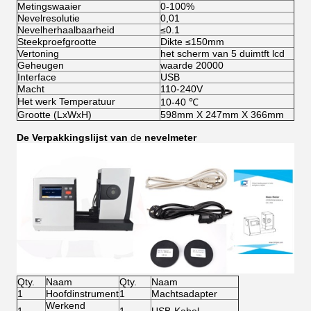
Metingswaaier
0-100%
Nevelresolutie
0,01
Nevelherhaalbaarheid
≤0.1
Steekproefgrootte
Dikte ≤150mm
Vertoning
het scherm van 5 duimtft lcd
Geheugen
waarde 20000
Interface
USB
Macht
110-240V
Het werk Temperatuur
10-40 ℃
Grootte (LxWxH)
598mm X 247mm X 366mm
De Verpakkingslijst van
de
nevelmeter
Qty.
Naam
Qty.
Naam
1
Hoofdinstrument
1
Machtsadapter
Werkend