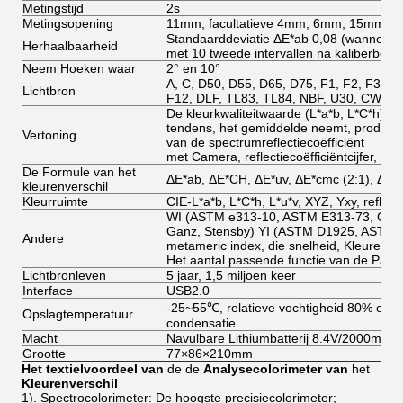
Metingstijd
2s
Metingsopening
11mm, facultatieve 4mm, 6mm, 15mm
Standaarddeviatie ΔE*ab 0,08 (wanneer ee
Herhaalbaarheid
met 10 tweede intervallen na kaliberbepa
Neem Hoeken waar
2° en 10°
A, C, D50, D55, D65, D75, F1, F2, F3, F4
Lichtbron
F12, DLF, TL83, TL84, NBF, U30, CWF, 
De kleurkwaliteitwaarde (L*a*b, L*C*h), d
tendens, het gemiddelde neemt, produceert
Vertoning
van de spectrumreflectiecoëfficiënt
met Camera, reflectiecoëfficiëntcijfer, h
De Formule van het
ΔE*ab, ΔE*CH, ΔE*uv, ΔE*cmc (2:1), ΔE*c
kleurenverschil
Kleurruimte
CIE-L*a*b, L*C*h, L*u*v, XYZ, Yxy, reflecti
WI (ASTM e313-10, ASTM E313-73, CIE/I
Ganz, Stensby) YI (ASTM D1925, ASTM 
Andere
metameric index, die snelheid, Kleurensn
Het aantal passende functie van de Pant
Lichtbronleven
5 jaar, 1,5 miljoen keer
Interface
USB2.0
-25~55℃, relatieve vochtigheid 80% of hi
Opslagtemperatuur
condensatie
Macht
Navulbare Lithiumbatterij 8.4V/2000mAh
Grootte
77×86×210mm
Het textiel
voordeel
van
de de
Analysecolorimeter van
het
Kleurenverschil
1). Spectrocolorimeter: De hoogste precisiecolorimeter;