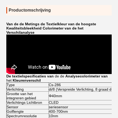
Productomschrijving
Van de de Metings de Textielkleur van de hoogste
Kwaliteitsbleekheid Colorimeter van de het
Verschilanalyse
De textiel
specificaties
van
de de
Analysecolorimeter van
het
Kleurenverschil
Type
Cs-286
Verlichting
di/8 (Verspreide Verlichting, 8 graad die b
Grootte van het
Φ40mm
integreren gebied
Verlichtings Lichtbron
CLED
Sensor
seriesensor
Golflengte
400-700nm
Spectrumresolutie
10nm