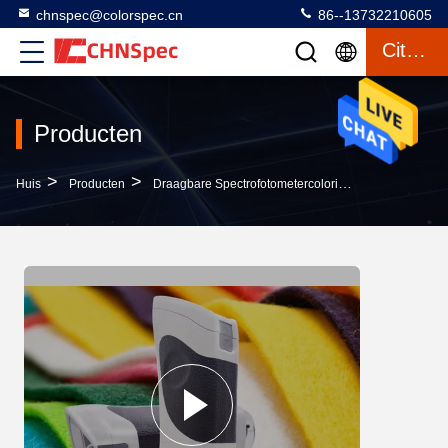
chnspec@colorspec.cn
86--13732210605
Citaat
Producten
>
>
>
Huis
Producten
Draagbare Spectrofotometercolorimeter
Draagbar