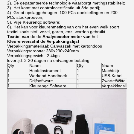
2). De gepatenteerde technologie waarborgt metingsstabiliteit;
3). Het komt met controlecertificatie uit 3de partij;
4). Groot opslaggeheugen: 100 PCs-doelstellingen en 200
PCs-steekproeven;
5). Vrije Kleurenqc software;
6). Het kan voor kleurenmeting van om het even welk soort
textiel zoals stof, vezel, garen, enz. worden gebruikt.
Textiel van
de de
Analysecolorimeter van
het
Kleurenverschil
de Verpakkingslijst
Verpakkingsmateriaal: Canvaszak met kartondoos
Verpakkingsgrootte: 230x230x240mm
Verpakkingsgewicht: 2.4kgs
levertijd: 3-20 dagen na ontvangen betaling
Qty.
Naam
Qty.
Naam
1
Hoofdinstrument
1
Machtslijn
1
Werkend Handboek
1
USB-Kabel
1
Drijfsoftware
1
Zwarte/Witte Kal
1
Kleurenqc Software
1
Verpakkingslijst