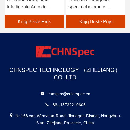
er
Intelligente Auto de
spectrophotometer
Kaliberbepalings Hoge
Colorimeter 30+
Reflectiecoëfficiënt van de
meetparameters en 37
Krijg Beste Prijs
Krijg Beste Prijs
Spectrofotometercolorimeter
evaluatie lichtbronnen
CHNSPEC TECHNOLOGY （ZHEJIANG）
CO.,LTD
chnspec@colorspec.cn
86--13732210605
Nr 166 van Wenyuan-Road, Jianggan-District, Hangzhou-
Stad, Zhejiang-Provincie, China