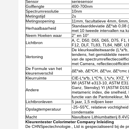
Sensor
seriesensor
Golflengte
400-700nm
Spectrumresolutie
10nm
Metingstijd
2s
Metingsopening
11mm, facultatieve 4mm, 6mm
Standaarddeviatie ΔE*ab 0,08 (
Herhaalbaarheid
met 10 tweede intervallen na k
Neem Hoeken waar
2° en 10°
A, C, D50, D55, D65, D75, F1, 
Lichtbron
F12, DLF, TL83, TL84, NBF, U
De kleurkwaliteitwaarde (L*a*b,
tendens, het gemiddelde neemt, 
Vertoning
van de spectrumreflectiecoëffic
met Camera, reflectiecoëfficiën
De Formule van het
ΔE*ab, ΔE*CH, ΔE*uv, ΔE*cmc (
kleurenverschil
Kleurruimte
CIE-L*a*b, L*C*h, L*u*v, XYZ, Yx
WI (ASTM e313-10, ASTM E313-
Ganz, Stensby) YI (ASTM D19
Andere
metameric index, die snelheid,
functie van de Pantonekleur, M
Lichtbronleven
5 jaar, 1,5 miljoen keer
-25~55℃, relatieve vochtigheid
Opslagtemperatuur
condensatie
Macht
Navulbare Lithiumbatterij 8.4
Kleurentester Colorimeter Company Inleiding
De CHNSpectechnologie., Ltd is gespecialiseerd bij de p