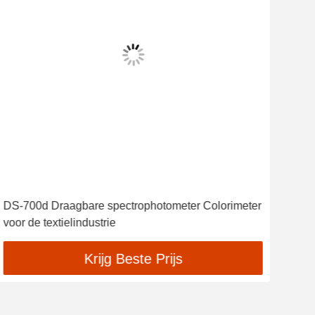
DS-700d Draagbare spectrophotometer Colorimeter
DS-
voor de textielindustrie
her
ins
Krijg Beste Prijs