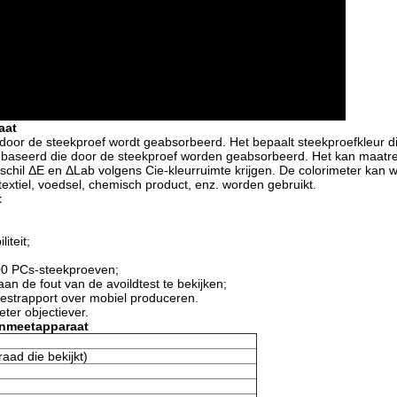
aat
 door de steekproef wordt geabsorbeerd. Het bepaalt steekproefkleur d
ebaseerd die door de steekproef worden geabsorbeerd. Het kan maatr
schil ΔE en ΔLab volgens Cie-kleurruimte krijgen. De colorimeter kan wi
 textiel, voedsel, chemisch product, enz. worden gebruikt.
t
iteit;
00 PCs-steekproeven;
n de fout van de avoildtest te bekijken;
testrapport over mobiel produceren.
eter objectiever.
enmeetapparaat
raad die bekijkt)