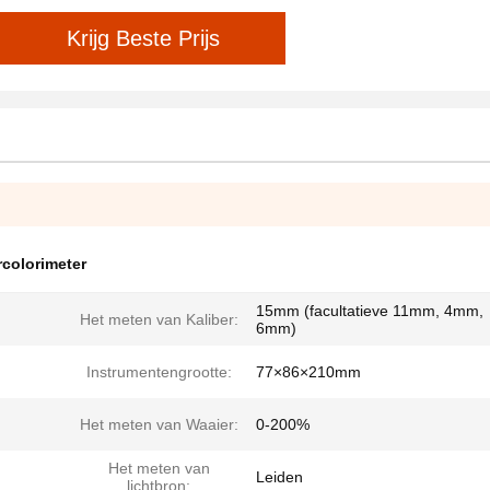
Krijg Beste Prijs
rcolorimeter
15mm (facultatieve 11mm, 4mm,
Het meten van Kaliber:
6mm)
Instrumentengrootte:
77×86×210mm
Het meten van Waaier:
0-200%
Het meten van
Leiden
lichtbron: