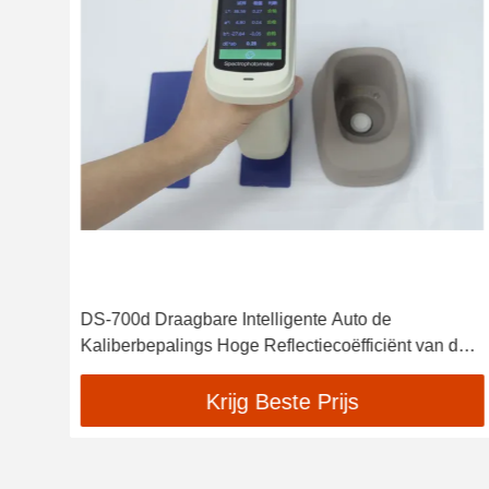
er
DS-700d Draagbare Intelligente Auto de
rie
Kaliberbepalings Hoge Reflectiecoëfficiënt van de
Spectrofotometercolorimeter
Krijg Beste Prijs