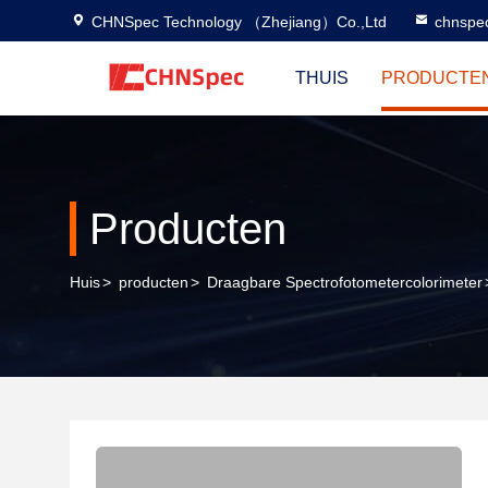
CHNSpec Technology （Zhejiang）Co.,Ltd
chnspe
THUIS
PRODUCTE
Producten
Huis
>
producten
>
Draagbare Spectrofotometercolorimeter