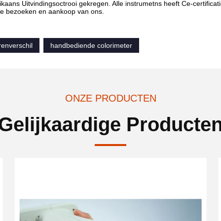
aans Uitvindingsoctrooi gekregen. Alle instrumetns heeft Ce-certificat
 te bezoeken en aankoop van ons.
renverschil
handbediende colorimeter
ONZE PRODUCTEN
Gelijkaardige Producte