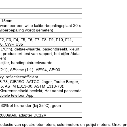
, 15mm
wanneer een witte kaliberbepalingsplaat 30 x
aliberbepaling wordt gemeten)
F2, F3, F4, F5, F6, F7, F8, F9, F10, F11,
30, CWF, U35
 L*C*h), deltae-waarde, pas/ontbreekt, kleurt
produceert test van rapport, het cijfer /data
iënt
tcijfer, handinputstreefwaarde
2:1), ΔE*cmc (1:1), ΔE*94, ΔE*00
y, reflectiecoëfficiënt
73, CIE/ISO, AATCC, Jager, Taube Berger,
25, ASTM E313-00, ASTM E313-73);
 Kleurensnelheid bevlekt; Het aantal passende
obiele telefoon App
 80% of hieronder (bij 35°C), geen
V/2000mAh, adapter DC12V
roductie van spectrofotometers, colorimeters en polijst meters. Onze p