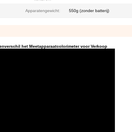
Apparatengewicht:
550g (zonder batterij)
enverschil het Meetapparaatcolorimeter voor Verkoop