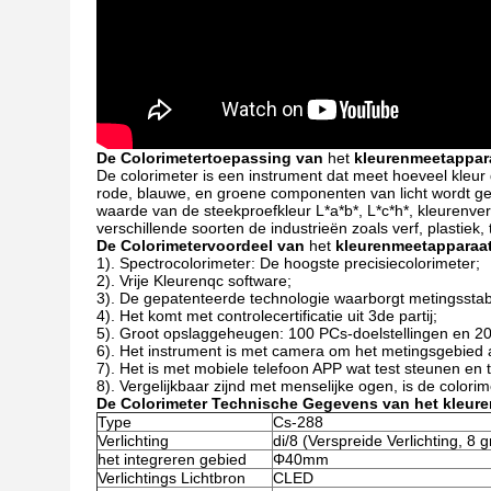
De Colorimeter
toepassing
van
het
kleurenmeetappar
De colorimeter is een instrument dat meet hoeveel kleur
rode, blauwe, en groene componenten van licht wordt g
waarde van de steekproefkleur L*a*b*, L*c*h*, kleurenver
verschillende soorten de industrieën zoals verf, plastiek,
De Colorimeter
voordeel
van
het
kleurenmeetapparaa
1). Spectrocolorimeter: De hoogste precisiecolorimeter;
2). Vrije Kleurenqc software;
3). De gepatenteerde technologie waarborgt metingsstabil
4). Het komt met controlecertificatie uit 3de partij;
5). Groot opslaggeheugen: 100 PCs-doelstellingen en 2
6). Het instrument is met camera om het metingsgebied aa
7). Het is met mobiele telefoon APP wat test steunen en 
8). Vergelijkbaar zijnd met menselijke ogen, is de colorim
De Colorimeter Technische Gegevens van het kleur
Type
Cs-288
Verlichting
di/8 (Verspreide Verlichting, 8 g
het integreren gebied
Φ40mm
Verlichtings Lichtbron
CLED