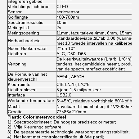
integreren gebied
Verlichtings Lichtbron
CLED
Sensor
seriesensor
Golflengte
400-700nm
Spectrumresolutie
10nm
Metingstijd
2s
Metingsopening
11mm, facultatieve 4mm, 6mm, 15mm
Standaarddeviatie ΔE*ab 0,08 (wanneer ee
Herhaalbaarheid
met 10 tweede intervallen na kaliberbepa
Neem Hoeken waar
2° en 10°
Lichtbron
A, C, D50, D65
De kleurkwaliteitwaarde (L*a*b, L*C*h), de
Vertoning
tendens, het gemiddelde neemt, produceert 
van de spectrumreflectiecoëfficiënt
De Formule van het
ΔE*ab, ΔE*CH
kleurenverschil
Kleurruimte
CIE-L*a*b, L*C*h
Lichtbronleven
5 jaar, 1,5 miljoen keer
Interface
USB2.0
Werkende Temperatuur
5~45℃, relatieve vochtigheid 80% of hier
Macht
Navulbare Lithiumbatterij 8.4V/2000mAh
Grootte
77×86×210mm
Plastic Colorimetervoordeel
1). Spectrocolorimeter: De hoogste precisiecolorimeter;
2). Vrije Kleurenqc software;
3). De gepatenteerde technologie waarborgt metingsstabiliteit;
4). Het komt met controlecertificatie uit 3de partij;