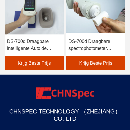
DS-700d Draagbare
DS-700d Draagbare
er
Intelligente Auto de
spectrophotometer
Kaliberbepalings Hoge
Colorimeter 30+
Reflectiecoëfficiënt van de
meetparameters en 37
Krijg Beste Prijs
Krijg Beste Prijs
Spectrofotometercolorimeter
evaluatie lichtbronnen
CHNSPEC TECHNOLOGY （ZHEJIANG）
CO.,LTD