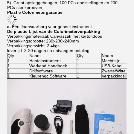
5). Groot opslaggeheugen: 100 PCs-doelstellingen en 200
PCs-steekproeven;
Plastic Colorimetergarantie
a.
Één Jaarwaarborg voor geheel instrument
De plastic Lijst van de Colorimeterverpakking
Verpakkingsmateriaal: Canvaszak met kartondoos
Verpakkingsgrootte: 230x230x240mm
Verpakkingsgewicht: 2.4kgs
levertijd: 3-20 dagen na ontvangen betaling
Qty.
Naam
Qty.
Naam
1
Hoofdinstrument
1
Machtslijn
1
Werkend Handboek
1
USB-Kabel
1
Drijfsoftware
1
Zwarte/Witte Kal
1
Kleurenqc Software
1
Verpakkingslijst