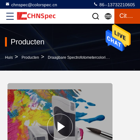
chnspec@colorspec.cn
86--13732210605
Citaat
Producten
>
>
>
Huis
Producten
Draagbare Spectrofotometercolorimeter
8mm Colo