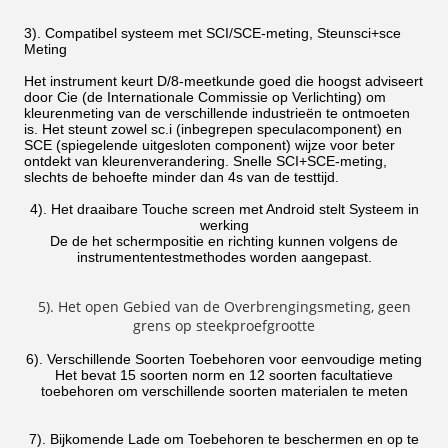
3). Compatibel systeem met SCI/SCE-meting, Steunsci+sce
Meting
Het instrument keurt D/8-meetkunde goed die hoogst adviseert
door Cie (de Internationale Commissie op Verlichting) om
kleurenmeting van de verschillende industrieën te ontmoeten
is. Het steunt zowel sc.i (inbegrepen speculacomponent) en
SCE (spiegelende uitgesloten component) wijze voor beter
ontdekt van kleurenverandering. Snelle SCI+SCE-meting,
slechts de behoefte minder dan 4s van de testtijd.
4). Het draaibare Touche screen met Android stelt Systeem in
werking
De de het schermpositie en richting kunnen volgens de
instrumententestmethodes worden aangepast.
5). Het open Gebied van de Overbrengingsmeting, geen
grens op steekproefgrootte
6). Verschillende Soorten Toebehoren voor eenvoudige meting
Het bevat 15 soorten norm en 12 soorten facultatieve
toebehoren om verschillende soorten materialen te meten
7). Bijkomende Lade om Toebehoren te beschermen en op te