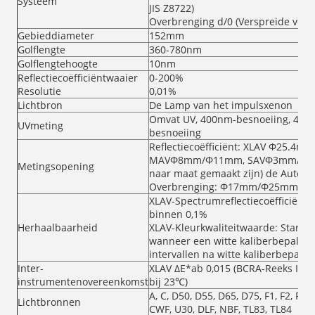
Systeem
JIS Z8722)
Overbrenging d/0 (Verspreide verlic
Gebieddiameter
152mm
Golflengte
360-780nm
Golflengtehoogte
10nm
Reflectiecoëfficiëntwaaier
0-200%
Resolutie
0,01%
Lichtbron
De Lamp van het impulsxenon
Omvat UV, 400nm-besnoeiing, 420
UVmeting
besnoeiing
Reflectiecoëfficiënt: XLAV Φ25
MAVΦ8mm/Φ11mm, SAVΦ3mm/Φ6mm
Metingsopening
naar maat gemaakt zijn) de Autoer
Overbrenging: Φ17mm/Φ25mm
XLAV-Spectrumreflectiecoëfficiënt
binnen 0,1%
Herhaalbaarheid
XLAV-Kleurkwaliteitwaarde: Standa
wanneer een witte kaliberbepaling
intervallen na witte kaliberbepali
Inter-
XLAV ΔE*ab 0,015 (BCRA-Reeks II, G
instrumentenovereenkomst
bij 23℃)
A, C, D50, D55, D65, D75, F1, F2, F3, F
Lichtbronnen
CWF, U30, DLF, NBF, TL83, TL84