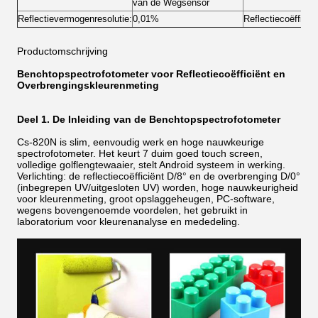
van de Wegsensor
Reflectievermogenresolutie:
0,01%
Reflectiecoëfficië
Productomschrijving
Benchtopspectrofotometer voor Reflectiecoëfficiënt en
Overbrengingskleurenmeting
Deel 1. De Inleiding van de Benchtopspectrofotometer
Cs-820N is slim, eenvoudig werk en hoge nauwkeurige
spectrofotometer. Het keurt 7 duim goed touch screen,
volledige golflengtewaaier, stelt Android systeem in werking.
Verlichting: de reflectiecoëfficiënt D/8° en de overbrenging D/0°
(inbegrepen UV/uitgesloten UV) worden, hoge nauwkeurigheid
voor kleurenmeting, groot opslaggeheugen, PC-software,
wegens bovengenoemde voordelen, het gebruikt in
laboratorium voor kleurenanalyse en mededeling.