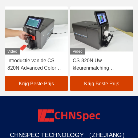
Video
Video
Introductie van de CS-
CS-820N Uw
820N Advanced Color
kleurenmatching
Matching
spectrophotometer
Spectrophotometer
oplossing
Krijg Beste Prijs
Krijg Beste Prijs
CHNSPEC TECHNOLOGY （ZHEJIANG）