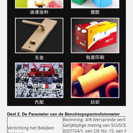
Deel 2.
De Parameter van de Benchtopspectrofotometer
Bezinning: d/8 (Verspreide verlicht
Gelijktijdige meting van SCI/SCE 
Verlichting het Bekijken
ISO7724/1, van CIE No .15, van AST