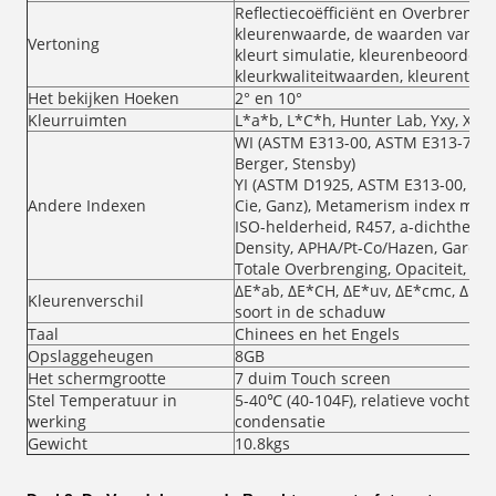
Reflectiecoëfficiënt en Overbrengi
kleurenwaarde, de waarden van het
Vertoning
kleurt simulatie, kleurenbeoordelin
kleurkwaliteitwaarden, kleurenten
Het bekijken Hoeken
2° en 10°
Kleurruimten
L*a*b, L*C*h, Hunter Lab, Yxy, XYZ
WI (ASTM E313-00, ASTM E313-73, C
Berger, Stensby)
YI (ASTM D1925, ASTM E313-00, AST
Andere Indexen
Cie, Ganz), Metamerism index milm,
ISO-helderheid, R457, a-dichtheid, 
Density, APHA/Pt-Co/Hazen, Gardner
Totale Overbrenging, Opaciteit, Kl
ΔE*ab, ΔE*CH, ΔE*uv, ΔE*cmc, ΔE*94,
Kleurenverschil
soort in de schaduw
Taal
Chinees en het Engels
Opslaggeheugen
8GB
Het schermgrootte
7 duim Touch screen
Stel Temperatuur in
5-40℃ (40-104F), relatieve vochtig
werking
condensatie
Gewicht
10.8kgs