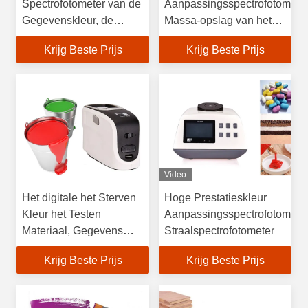
Spectrofotometer van de
Aanpassingsspectrofotometer
Gegevenskleur, de
Massa-opslag van het
Zichtbare Lichte
Kleuren de Passende
Krijg Beste Prijs
Krijg Beste Prijs
Interface van
Hulpmiddel
Spectrofotometerusb
Video
Het digitale het Sterven
Hoge Prestatieskleur
Kleur het Testen
Aanpassingsspectrofotomete
Materiaal, Gegevens
Straalspectrofotometer
kleurt Spectrofotometer 0
Krijg Beste Prijs
Krijg Beste Prijs
- 45℃ het Werk
Temperaturen