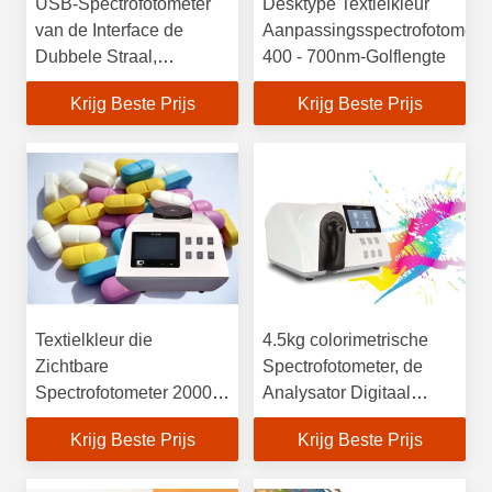
USB-Spectrofotometer
Desktype Textielkleur
van de Interface de
Aanpassingsspectrofotomete
Dubbele Straal,
400 - 700nm-Golflengte
Spectrofotometer voor
Krijg Beste Prijs
Krijg Beste Prijs
Kleur die 5 aanpassen“
het Schermvertoning
Textielkleur die
4.5kg colorimetrische
Zichtbare
Spectrofotometer, de
Spectrofotometer 20000
Analysator Digitaal
de Gegevensopslag
Zijwaarts Kaliber van het
Krijg Beste Prijs
Krijg Beste Prijs
lezen van Testresultaten
Kleurenspectrum