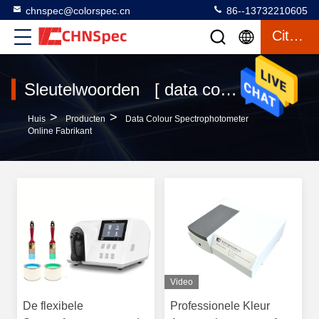
chnspec@colorspec.cn
86--13732210605
Citaat
Sleutelwoorden [ data colour spectrophotometer ] Gelijke 120 producten
>
>
Huis
Producten
Data Colour Spectrophotometer
Online Fabrikant
Video
De flexibele
Professionele Kleur