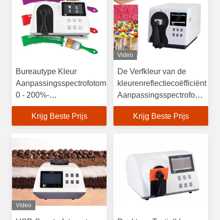
Video
Bureautype Kleur
De Verfkleur van de
Aanpassingsspectrofotometer
kleurenreflectiecoëfficiënt
0 - 200%-
Aanpassingsspectrofotomete
Reflectievermogenwaaier
met 15.2cm het
Krijg Beste Prijs
Krijg Beste Prijs
Integreren Gebied
Video