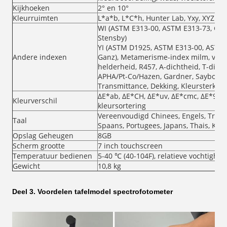
Kijkhoeken
2° en 10°
Kleurruimten
L*a*b, L*C*h, Hunter Lab, Yxy, XYZ
WI (ASTM E313-00, ASTM E313-73, CIE/
Stensby)
YI (ASTM D1925, ASTM E313-00, ASTM E
Andere indexen
Ganz), Metamerisme-index milm, vlekv
helderheid, R457, A-dichtheid, T-dicht
APHA/Pt-Co/Hazen, Gardner, Saybolt, A
Transmittance, Dekking, Kleursterkte
ΔE*ab, ΔE*CH, ΔE*uv, ΔE*cmc, ΔE*94, 
Kleurverschil
kleursortering
Vereenvoudigd Chinees, Engels, Tradit
Taal
Spaans, Portugees, Japans, Thais, Kore
Opslag Geheugen
8GB
Scherm grootte
7 inch touchscreen
Temperatuur bedienen
5-40 ℃ (40-104F), relatieve vochtighe
Gewicht
10,8 kg
Deel 3. Voordelen tafelmodel spectrofotometer