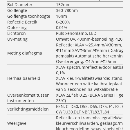
Bol Diameter
152mm
Golflengte
360-780nm
Golflengte toonhoogte
10nm
Reflectie Bereik
0-200%
Oplossing
0,01%
Lichtbron
Puls xenonlamp, LED
UV-meting
Omvat UV, 400nm-besnoeiing, 420nm-
Reflectie: XLAV Φ25.4mm/Φ30mm,
Φ11mm,SAVΦ3mm/Φ6mm (Diafragmagr
Meting diafragma
gemaakt) Automatische herkenning va
Overbrenging: Φ17mm/Φ25mm
XLAV-spectrumreflectie/doorlaatbaarh
0,1%
Herhaalbaarheid
XLAV kleurkwaliteitswaarde: standaar
Wanneer een witte kalibratieplaat 30
van 5 seconden na witkalibratie
Overeenkomst tussen
XLAV ΔE*ab 0,25 (BCRA Series II, gemid
instrumenten
23℃)
EEN, C, D50, D55, D65, D75, F1, F2, F3, F4
Verlichtingsmiddelen
CWF,U30,DLF,NBF,TL83,TL84
Reflectie- en transmissiegrafiek/waar
Weergave
kleurverschilwaarden, geslaagd/misluk
kleurbeoordeling, waas, vloeistofchro