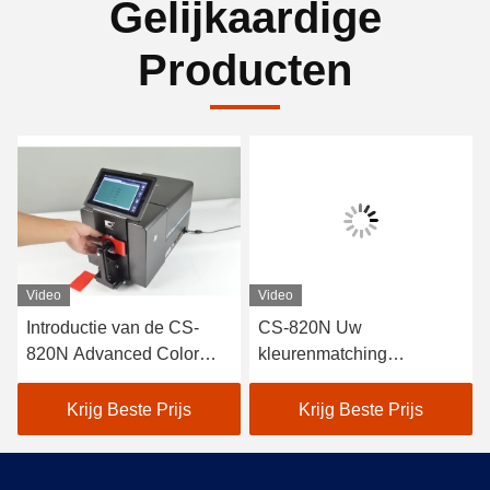
Gelijkaardige
Producten
Video
Video
Introductie van de CS-
CS-820N Uw
820N Advanced Color
kleurenmatching
Matching
spectrophotometer
Spectrophotometer
oplossing
Krijg Beste Prijs
Krijg Beste Prijs