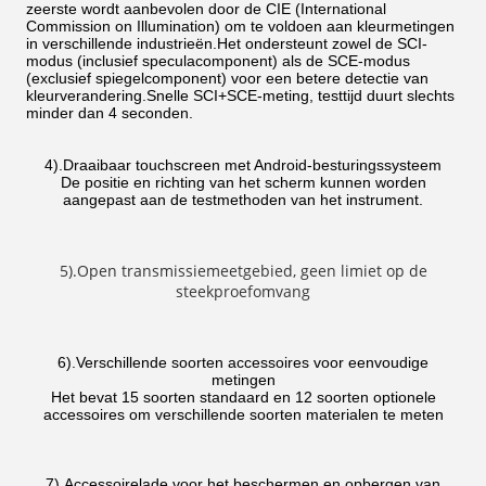
zeerste wordt aanbevolen door de CIE (International
Commission on Illumination) om te voldoen aan kleurmetingen
in verschillende industrieën.Het ondersteunt zowel de SCI-
modus (inclusief speculacomponent) als de SCE-modus
(exclusief spiegelcomponent) voor een betere detectie van
kleurverandering.Snelle SCI+SCE-meting, testtijd duurt slechts
minder dan 4 seconden.
4).Draaibaar touchscreen met Android-besturingssysteem
De positie en richting van het scherm kunnen worden
aangepast aan de testmethoden van het instrument.
5).Open transmissiemeetgebied, geen limiet op de
steekproefomvang
6).Verschillende soorten accessoires voor eenvoudige
metingen
Het bevat 15 soorten standaard en 12 soorten optionele
accessoires om verschillende soorten materialen te meten
7).Accessoirelade voor het beschermen en opbergen van