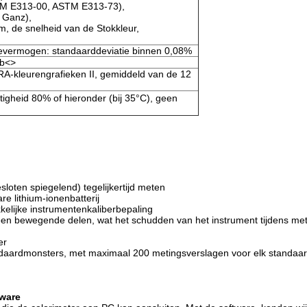
M E313-00, ASTM E313-73),
 Ganz),
, de snelheid van de Stokkleur,
ctievermogen: standaarddeviatie binnen 0,08%
b
<>
A-kleurengrafieken II, gemiddeld van de 12
tigheid 80% of hieronder (bij 35°C), geen
sloten spiegelend) tegelijkertijd meten
e lithium-ionenbatterij
kelijke instrumentenkaliberbepaling
 geen bewegende delen, wat het schudden van het instrument tijdens me
er
ndaardmonsters, met maximaal 200 metingsverslagen voor elk standaa
tware