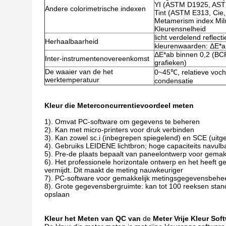
YI (ASTM D1925, AST
Andere colorimetrische indexen
Tint (ASTM E313, Cie,
Metamerism index Milm
Kleurensnelheid
licht verdelend refle
Herhaalbaarheid
kleurenwaarden: ΔE*a
ΔE*ab binnen 0,2 (BCR
Inter-instrumentenovereenkomst
grafieken)
De waaier van de het
0~45℃, relatieve voch
werktemperatuur
condensatie
Kleur die Meterconcurrentievoordeel meten
1). Omvat PC-software om gegevens te beheren
2). Kan met micro-printers voor druk verbinden
3). Kan zowel sc.i (inbegrepen spiegelend) en SCE (uitge
4). Gebruiks LEIDENE lichtbron; hoge capaciteits navulbar
5). Pre-de plaats bepaalt van paneelontwerp voor gemak
6). Het professionele horizontale ontwerp en het heeft
vermijdt. Dit maakt de meting nauwkeuriger
7). PC-software voor gemakkelijk metingsgegevensbehe
8). Grote gegevensbergruimte: kan tot 100 reeksen sta
opslaan
Kleur het Meten van
QC van
de
Meter
Vrije Kleur Sof