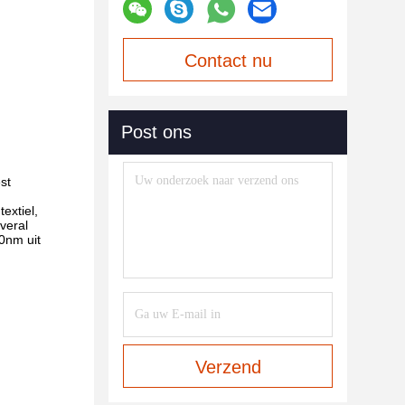
Contact nu
Post ons
st
extiel,
veral
0nm uit
Verzend