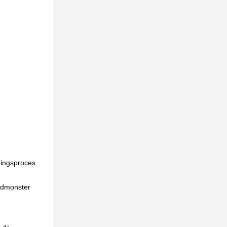
tingsproces
rdmonster