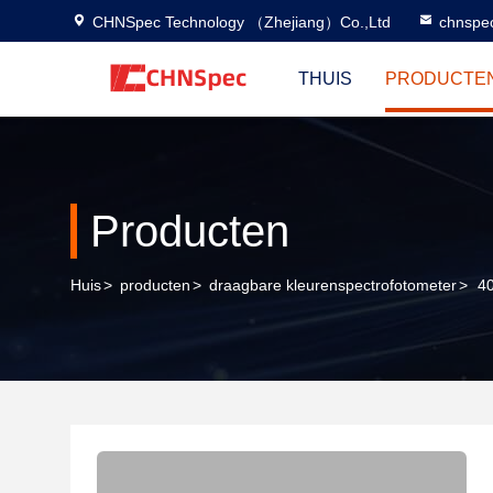
CHNSpec Technology （Zhejiang）Co.,Ltd
chnspe
THUIS
PRODUCTE
Producten
Huis
>
producten
>
draagbare kleurenspectrofotometer
>
4