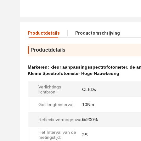
Productdetails
Productomschrijving
Productdetails
Markeren:
kleur aanpassingsspectrofotometer
,
de a
Kleine Spectrofotometer Hoge Nauwkeurig
Verlichtings
CLEDs
lichtbron:
Golflengteinterval:
10Nm
Reflectievermogenwaaier:
0-200%
Het Interval van de
2S
metingstijd: