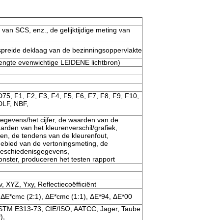
 van SCS, enz., de gelijktijdige meting van
preide deklaag van de bezinningsoppervlakte
lengte evenwichtige LEIDENE lichtbron)
75, F1, F2, F3, F4, F5, F6, F7, F8, F9, F10,
DLF, NBF,
tgegevens/het cijfer, de waarden van de
arden van het kleurenverschil/grafiek,
ten, de tendens van de kleurenfout,
 gebied van de vertoningsmeting, de
geschiedenisgegevens,
ster, produceren het testen rapport
, XYZ, Yxy, Reflectiecoëfficiënt
ΔE*cmc (2:1), ΔE*cmc (1:1), ΔE*94, ΔE*00
STM E313-73, CIE/ISO, AATCC, Jager, Taube
),