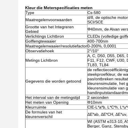
Kleur die Meter
specificaties
meten
Type
Cs-580
d/8, de optische motor
Maatregelenvoorwaarden
SCI/SCE
Grootte van het Integreren
Φ40mm, de Alvan vers
Gebied
Verlichtings Lichtbron
CLEDs (volledige golf
Golflengtewaaier
400-700nm
Maatregelenwaaier/resolutiefactor
0-200%, 0,0001
Observatiehoek
2°/10°
A, C, D50, D55, D65, D
Metings Lichtbron
F11, F12, CWF, U30, 
TL83, TL84
de reflectiecoëfficiën
steekproefkleur, de wa
pas/ontbreken resulta
Gegevens die worden getoond
kleurensimulatie, het
kleurensimulatie van 
handinputstandaardmon
Het interval van de metingstijd
2 seconden
Het meten van Opening
Φ10mm
Kleurruimte
CIE-L*a*b, L*C*h, L*u*v
De formules van het
ΔE*ab, ΔE*CH, ΔE*uv, 
kleurenverschil
WI (ASTM e313-10, A
Berger, Ganz, Stensby