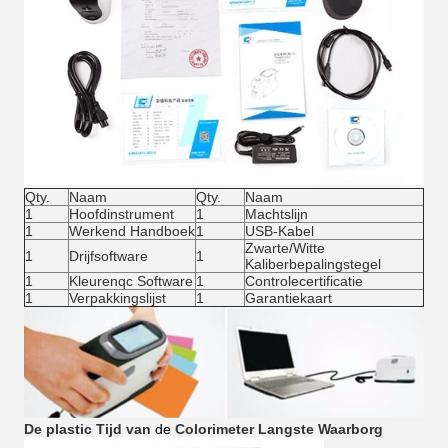
Qty.
Naam
Qty.
Naam
1
Hoofdinstrument
1
Machtslijn
1
Werkend Handboek
1
USB-Kabel
Zwarte/Witte
1
Drijfsoftware
1
Kaliberbepalingstegel
1
Kleurenqc Software
1
Controlecertificatie
1
Verpakkingslijst
1
Garantiekaart
De plastic
Tijd van
de
Colorimeter
Langste Waarborg