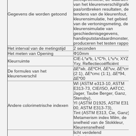
van het kleurenverschil/grafiek,
pas/ontbreken resultaten, de
Gegevens die worden getoond
tendens van de kleurenfout,
kleurensimulatie, het gebied
van de vertoningsmeting, de
kleurensimulatie van
geschiedenisgegevens,
handinputstandaardmonster,
produceren het testen rapport
Het interval van de metingstijd
2 seconden
Het meten van Opening
Φ10mm
CIE-L*a*b, L*C*h, L*u*v, XYZ,
Kleurruimte
Yxy, Reflectiecoëfficiënt
ΔE*ab, ΔE*CH, ΔE*uv, ΔE*cmc
De formules van het
(2:1), ΔE*cmc (1:1), ΔE*94,
kleurenverschil
ΔE*00
WI (ASTM e313-10, ASTM
E313-73, CIE/ISO, AATCC,
Jager, Taube Berger, Ganz,
Stensby),
YI (ASTM D1925, ASTM E313-
Andere colorimetrische indexen
00, ASTM E313-73),
Tint (ASTM E313, Cie, Ganz),
Metamerism index Milm, de
snelheid van de Stokkleur,
Kleurensnelheid
licht verdelend