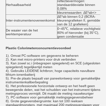
reflectievermogen:
Herhaalbaarheid
standaarddeviatie binnen
0,08%
kleurenwaarden: ΔE*ab
<>
ΔE*ab binnen 0,2 (BCRA-
Inter-instrumentenovereenkomst
kleurengrafieken II, gemiddeld
van de 12 grafieken)
0~45℃, relatieve vochtigheid
De waaier van de het
80% of hieronder (bij 35°C),
werktemperatuur
geen condensatie
Plastic Colorimeter
concurrentievoordeel
1). Omvat PC-software om gegevens te beheren
2). Kan met micro-printers voor druk verbinden
3). Kan zowel sc.i (inbegrepen spiegelend) en SCE (uitgesloten
spiegelend) tegelijkertijd meten
4). Gebruiks LEIDENE lichtbron; hoge capaciteits navulbare
lithium-ionenbatterij
5). Pre-de plaats bepaalt van paneelontwerp voor gemakkelijke
instrumentenkaliberbepaling
6). Het professionele horizontale ontwerp en het heeft geen
bewegende delen, wat het schudden van het instrument tijdens
metingsproces vermijdt. Dit maakt de meting nauwkeuriger
7). PC-software voor gemakkelijk metingsgegevensbeheer
8). Grote gegevensbergruimte: kan tot 100 reeksen
standaardmonsters, met maximaal 200 metingsverslagen voor