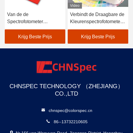
Video
Video
Verbindt de Draagbare de
Draagbare de
Kleurenspectrofotometer
Kleurenspectrofotometer
van Cs -610 aan Kleur
van Cs -580 om Kleur van
Aanpassingssoftware
Bakstenen en Ceramische
Krijg Beste Prijs
Krijg Beste Prijs
Kleur te meten
CHNSPEC TECHNOLOGY （ZHEJIANG）
CO.,LTD
chnspec@colorspec.cn
86--13732210605
Nr 166 van Wenyuan-Road, Jianggan-District, Hangzhou-