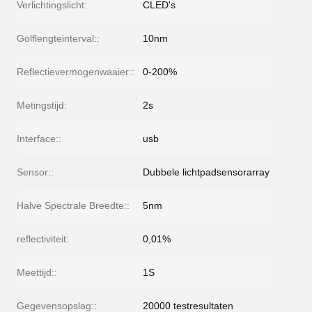
Verlichtingslicht:
CLED's
Golflengteinterval::
10nm
Reflectievermogenwaaier::
0-200%
Metingstijd:
2s
Interface::
usb
Sensor::
Dubbele lichtpadsensorarray
Halve Spectrale Breedte::
5nm
reflectiviteit:
0,01%
Meettijd::
1S
Gegevensopslag::
20000 testresultaten