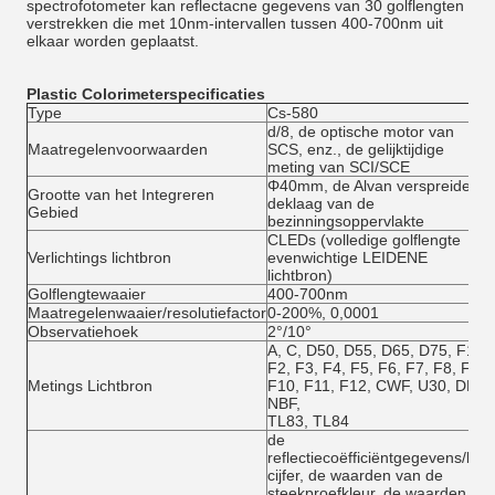
spectrofotometer kan reflectacne gegevens van 30 golflengten
verstrekken die met 10nm-intervallen tussen 400-700nm uit
elkaar worden geplaatst.
Plastic Colorimeter
specificaties
Type
Cs-580
d/8, de optische motor van
Maatregelenvoorwaarden
SCS, enz., de gelijktijdige
meting van SCI/SCE
Φ40mm, de Alvan verspreide
Grootte van het Integreren
deklaag van de
Gebied
bezinningsoppervlakte
CLEDs (volledige golflengte
Verlichtings lichtbron
evenwichtige LEIDENE
lichtbron)
Golflengtewaaier
400-700nm
Maatregelenwaaier/resolutiefactor
0-200%, 0,0001
Observatiehoek
2°/10°
A, C, D50, D55, D65, D75, F1,
F2, F3, F4, F5, F6, F7, F8, F9,
Metings Lichtbron
F10, F11, F12, CWF, U30, DLF,
NBF,
TL83, TL84
de
reflectiecoëfficiëntgegevens/het
cijfer, de waarden van de
steekproefkleur, de waarden