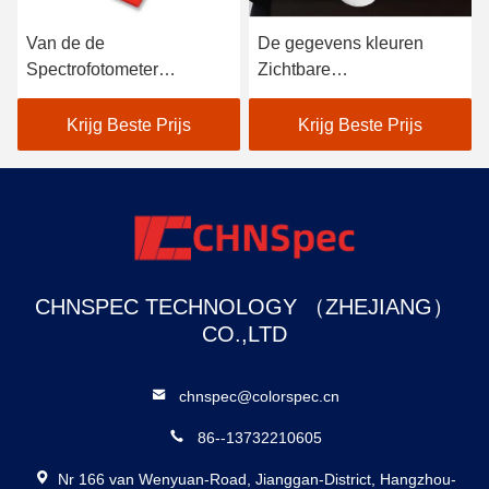
Van de de
De gegevens kleuren
Spectrofotometer
Zichtbare
Atoomauto van de
Spectrofotometer voor
Lightweighcolorimeter
Textielkleur Aanpassing in
Krijg Beste Prijs
Krijg Beste Prijs
Handbediende de
Zwarte
Verfscanner
CHNSPEC TECHNOLOGY （ZHEJIANG）
CO.,LTD
chnspec@colorspec.cn
86--13732210605
Nr 166 van Wenyuan-Road, Jianggan-District, Hangzhou-