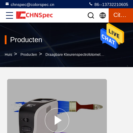
chnspec@colorspec.cn
86--13732210605
Citaat
Producten
>
>
>
Huis
Producten
Draagbare Kleurenspectrofotometer
Draagbare De