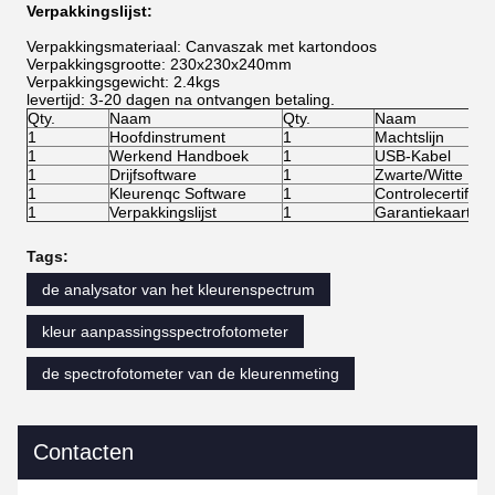
Verpakkingslijst:
Verpakkingsmateriaal: Canvaszak met kartondoos
Verpakkingsgrootte: 230x230x240mm
Verpakkingsgewicht: 2.4kgs
levertijd: 3-20 dagen na ontvangen betaling.
Qty.
Naam
Qty.
Naam
1
Hoofdinstrument
1
Machtslijn
1
Werkend Handboek
1
USB-Kabel
1
Drijfsoftware
1
Zwarte/Witte Kal
1
Kleurenqc Software
1
Controlecertificat
1
Verpakkingslijst
1
Garantiekaart
Tags:
de analysator van het kleurenspectrum
kleur aanpassingsspectrofotometer
de spectrofotometer van de kleurenmeting
Contacten