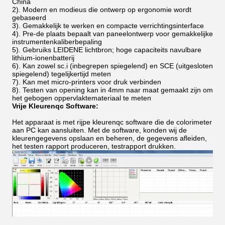
China
2). Modern en modieus die ontwerp op ergonomie wordt
gebaseerd
3). Gemakkelijk te werken en compacte verrichtingsinterface
4). Pre-de plaats bepaalt van paneelontwerp voor gemakkelijke
instrumentenkaliberbepaling
5). Gebruiks LEIDENE lichtbron; hoge capaciteits navulbare
lithium-ionenbatterij
6). Kan zowel sc.i (inbegrepen spiegelend) en SCE (uitgesloten
spiegelend) tegelijkertijd meten
7). Kan met micro-printers voor druk verbinden
8). Testen van opening kan in 4mm naar maat gemaakt zijn om
het gebogen oppervlaktemateriaal te meten
Vrije Kleurenqc Software:
Het apparaat is met rijpe kleurenqc software die de colorimeter
aan PC kan aansluiten. Met de software, konden wij de
kleurengegevens opslaan en beheren, de gegevens afleiden,
het testen rapport produceren, testrapport drukken.