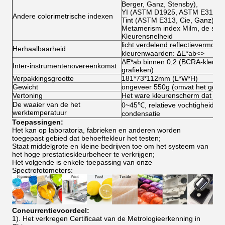
Berger, Ganz, Stensby),
YI (ASTM D1925, ASTM E313-0
Andere colorimetrische indexen
Tint (ASTM E313, Cie, Ganz),
Metamerism index Milm, de snelh
Kleurensnelheid
licht verdelend reflectievermog
Herhaalbaarheid
kleurenwaarden: ΔE*ab
<>
ΔE*ab binnen 0,2 (BCRA-kleuren
Inter-instrumentenovereenkomst
grafieken)
Verpakkingsgrootte
181*73*112mm (L*W*H)
Gewicht
ongeveer 550g (omvat het gewicht
Vertoning
Het ware kleurenscherm dat alle
De waaier van de het
0~45℃, relatieve vochtigheid 80
werktemperatuur
condensatie
Toepassingen:
Het kan op laboratoria, fabrieken en anderen worden
toegepast gebied dat behoeftekleur het testen;
Staat middelgrote en kleine bedrijven toe om het systeem van
het hoge prestatieskleurbeheer te verkrijgen;
Het volgende is enkele toepassing van onze
Spectrofotometers:
Concurrentievoordeel:
1). Het verkregen Certificaat van de Metrologieerkenning in