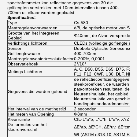
spectrofotometer kan reflectacne gegevens van 30 die
golflengten verstrekken met 10nm-intervallen tussen 400-
700nm uit elkaar worden geplaatst.
Specificaties:
Type
Cs-580
Maatregelenvoorwaarden
d/8, de optische motor van SCS, 
Grootte van het Integreren
Φ40mm, de Alvan verspreide dek
Gebied
Verlichtings lichtbron
CLEDs (volledige golflengte eve
Sensor
Dubbele Optische Seriesensor
Golflengtewaaier
400-700nm
Maatregelenwaaier/resolutiefactor
0-200%, 0,0001
Observatiehoek
2°/10°
A, C, D50, D55, D65, D75, F1, F
Metings Lichtbron
F11, F12, CWF, U30, DLF, NBF,
de reflectiecoëfficiëntgegevens/
steekproefkleur, de waarden van 
pas/ontbreken resultaten, de te
Gegevens die worden getoond
kleurensimulatie, het gebied va
kleurensimulatie van geschiede
handinputstandaardmonster, pro
Het interval van de metingstijd
2 seconden
Het meten van Opening
Φ8mm
Kleurruimte
CIE-L*a*b, L*C*h, L*u*v, XYZ, Yxy
De formules van het
ΔE*ab, ΔE*CH, ΔE*uv, ΔE*cmc (2
kleurenverschil
WI (ASTM e313-10, ASTM E313-