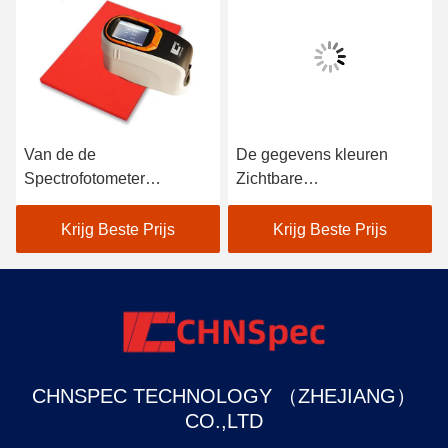
Van de de
De gegevens kleuren
Spectrofotometer
Zichtbare
Atoomauto van de
Spectrofotometer voor
Lightweighcolorimeter
Textielkleur Aanpassing in
Krijg Beste Prijs
Krijg Beste Prijs
Handbediende de
Zwarte
Verfscanner
CHNSPEC TECHNOLOGY （ZHEJIANG）
CO.,LTD