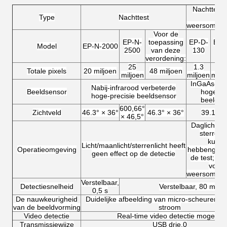
Nachttest
T
Type
Nachttest
all
weersomsta
Voor de
EP-N-
toepassing
EP-D-
EP-
Model
EP-N-2000
2500
van deze
130
30
verordening:
25
1.3
3
Totale pixels
20 miljoen
48 miljoen
miljoen
miljoen
milj
InGaAs-sen
Nabij-infrarood verbeterde
Beeldsensor
hoge-pr
hoge-precisie beeldsensor
beeldvo
600,66°
Zichtveld
46.3° × 36°
46.3° × 36°
39.1° ×
× 46,5°
Daglicht, m
sterrenli
kunstl
Licht/maanlicht/sterrenlicht heeft
Operatieomgeving
hebben
geen
geen effect op de detectie
de test; a
voor a
weersomsta
Verstelbaar,
Detectiesnelheid
Verstelbaar, 80 ms
0,5 s
De nauwkeurigheid
Duidelijke afbeelding van micro-scheuren o
van de beeldvorming
stroom
Video detectie
Real-time video detectie mogelijk
Transmissiewijze
USB drie.0