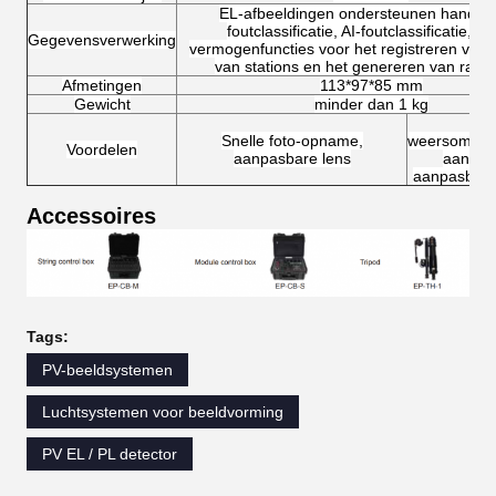
EL-afbeeldingen ondersteunen handma
foutclassificatie, AI-foutclassificatie, to
Gegevensverwerking
vermogen
functies voor het registreren van
van stations en het genereren van rapp
Afmetingen
113*97*85 mm
Gewicht
minder dan 1 kg
All
Snelle foto-opname,
weersomsta
Voordelen
aanpasbare lens
aanpas
aanpasbaar 
Accessoires
Tags:
PV-beeldsystemen
Luchtsystemen voor beeldvorming
PV EL / PL detector