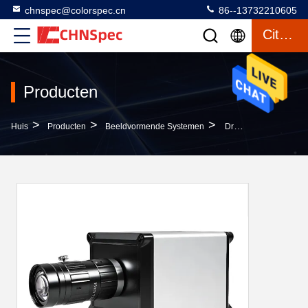
chnspec@colorspec.cn
86--13732210605
Citaat
Producten
>
>
>
Huis
Producten
Beeldvormende Systemen
Draagbare Beeldsystemen PV EL / PL Detector