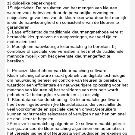
zij duidelijke beperkingen:
1Subjectiviteit: De resultaten van het mengen van kleuren
worden vaak beïnvloed door de persoonlijke ervaring en
subjectieve gevoelens van de kleurmixer.waardoor het moeilijk
is om de nauwkeurigheid en consistentie van de kleuren te
garanderen.
2. Lage efficiëntie: de traditionele kleurmengmethode vereist
herhaalde kleurproeven en aanpassingen, wat veel tijd en
materialen kost.
3. Moeilijk om nauwkeurige kleurmatching te bereiken: bij
complexe of speciale kleurvereisten is het met de traditionele
methode moeilijk om het gewenste kleurmengeffect te
bereiken.
II. Precieze kleurbeheer van kleurmatching software
Kleurmatchingsoftware maakt gebruik van digitale technologie
om nauwkeurig beheer en controle van kleuren te bereiken,
waardoor een efficiëntere en nauwkeurigere oplossing voor het
matchen van kleuren bij het schilderen van meubels wordt
geboden.De belangrijkste voordelen zijn als volgt::
1. Kleurdatabankondersteuning: De kleurmatchingsoftware
heeft een ingebouwde rijke kleurdatabase, die verschillende
veel voorkomende en speciale kleuren omvat.Gebruikers
kunnen rechtstreeks selecteren of verwijzen naar hen om snel
de doel kleur te bepalen.
2Precieze kleurmatching algoritme:De software maakt gebruik
van geavanceerde kleurmatching algoritmen om automatisch
het vereiste pigment of kleurpasta verhoudingen berekenen op