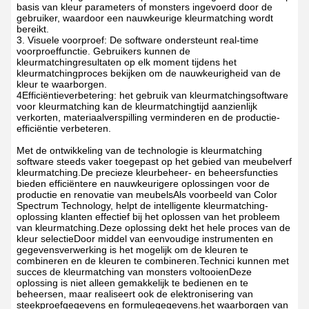
basis van kleur parameters of monsters ingevoerd door de
gebruiker, waardoor een nauwkeurige kleurmatching wordt
bereikt.
3. Visuele voorproef: De software ondersteunt real-time
voorproeffunctie. Gebruikers kunnen de
kleurmatchingresultaten op elk moment tijdens het
kleurmatchingproces bekijken om de nauwkeurigheid van de
kleur te waarborgen.
4Efficiëntieverbetering: het gebruik van kleurmatchingsoftware
voor kleurmatching kan de kleurmatchingtijd aanzienlijk
verkorten, materiaalverspilling verminderen en de productie-
efficiëntie verbeteren.
Met de ontwikkeling van de technologie is kleurmatching
software steeds vaker toegepast op het gebied van meubelverf
kleurmatching.De precieze kleurbeheer- en beheersfuncties
bieden efficiëntere en nauwkeurigere oplossingen voor de
productie en renovatie van meubelsAls voorbeeld van Color
Spectrum Technology, helpt de intelligente kleurmatching-
oplossing klanten effectief bij het oplossen van het probleem
van kleurmatching.Deze oplossing dekt het hele proces van de
kleur selectieDoor middel van eenvoudige instrumenten en
gegevensverwerking is het mogelijk om de kleuren te
combineren en de kleuren te combineren.Technici kunnen met
succes de kleurmatching van monsters voltooienDeze
oplossing is niet alleen gemakkelijk te bedienen en te
beheersen, maar realiseert ook de elektronisering van
steekproefgegevens en formulegegevens.het waarborgen van