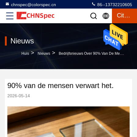
chnspec@colorspec.cn
86--13732210605
Citaat
Nieuws
>
>
Huis
Nieuws
Bedrijfsnieuws Over 90% Van De Mensen Verwart Het.
90% van de mensen verwart het.
2026-05-14