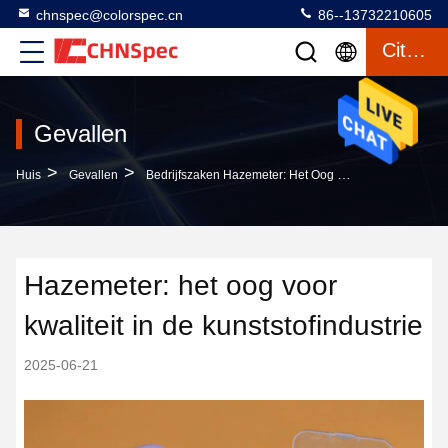
chnspec@colorspec.cn
86--13732210605
Citaat
Gevallen
>
>
Huis
Gevallen
Bedrijfszaken Hazemeter: Het Oog Voor Kwaliteit In De Kunststofindustrie
Hazemeter: het oog voor
kwaliteit in de kunststofindustrie
2025-06-21