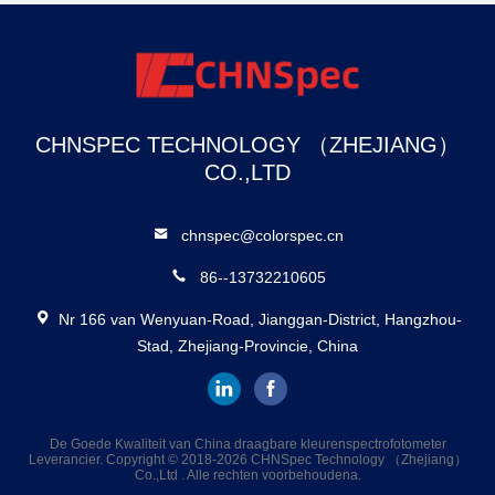
CHNSPEC TECHNOLOGY （ZHEJIANG）
CO.,LTD
chnspec@colorspec.cn
86--13732210605
Nr 166 van Wenyuan-Road, Jianggan-District, Hangzhou-
Stad, Zhejiang-Provincie, China
De Goede Kwaliteit van China draagbare kleurenspectrofotometer
Leverancier. Copyright © 2018-2026 CHNSpec Technology （Zhejiang）
Co.,Ltd . Alle rechten voorbehoudena.