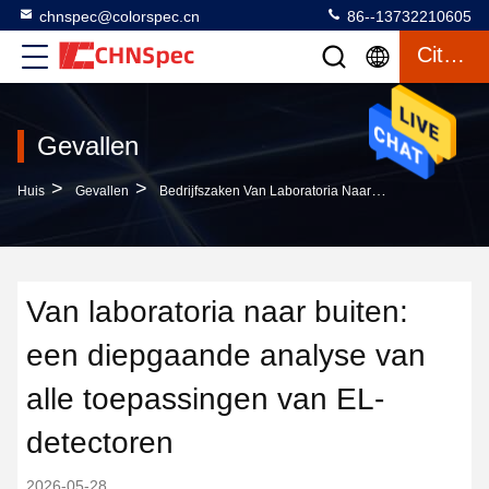
chnspec@colorspec.cn
86--13732210605
Citaat
Gevallen
>
>
Huis
Gevallen
Bedrijfszaken Van Laboratoria Naar Buiten: Een Diepgaande Analyse Van Alle Toepassingen Van EL-Detectoren
Van laboratoria naar buiten:
een diepgaande analyse van
alle toepassingen van EL-
detectoren
2026-05-28