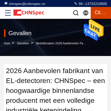
chnspec@colorspec.cn
86--13732210605
Citaat
Gevallen
>
>
Huis
Gevallen
Bedrijfszaken 2026 Aanbevolen Fabrikant Van EL-Detectoren: CHNSpec – Een Hoogwaardige Binnenlandse Producent Met Een Volledige Industriële Ketenindeling
2026 Aanbevolen fabrikant van
EL-detectoren: CHNSpec – een
hoogwaardige binnenlandse
producent met een volledige
industriële ketenindeling