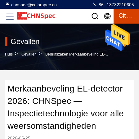
chnspec@colorspec.cn
86--13732210605
Citaat
Gevallen
>
>
Huis
Gevallen
Bedrijfszaken Merkaanbeveling EL-Detector 2026: CHNSpec — Inspectietechnologie Voor Alle Weersomstandigheden
Merkaanbeveling EL-detector
2026: CHNSpec —
Inspectietechnologie voor alle
weersomstandigheden
2026-05-25