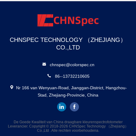
CHNSPEC TECHNOLOGY （ZHEJIANG）
CO.,LTD
chnspec@colorspec.cn
86--13732210605
Nr 166 van Wenyuan-Road, Jianggan-District, Hangzhou-
Stad, Zhejiang-Provincie, China
De Goede Kwaliteit van China draagbare kleurenspectrofotometer
Leverancier. Copyright © 2018-2026 CHNSpec Technology （Zhejiang）
Co.,Ltd . Alle rechten voorbehoudena.