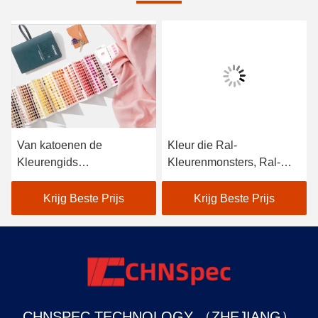
Van katoenen de
Kleur die Ral-
Kleurengids
Kleurenmonsters, Ral-
Versiepantone, Pantone-
Kleurengrafiek voor
Kleurengrafiek het
Verpakking
Krijg Beste Prijs
Krijg Beste Prijs
Gemakkelijke Dragen
leiden/Drukindustrie
CHNSPEC TECHNOLOGY （ZHEJIANG）