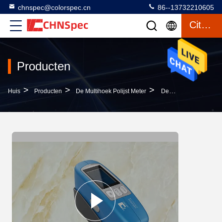
chnspec@colorspec.cn
86--13732210605
Citaat
Producten
>
>
>
Huis
Producten
De Multihoek Polijst Meter
De Digitale Multihoek Polijst De Tijd Van De Meter0.5s Test Voor Automobiele Toebehoren