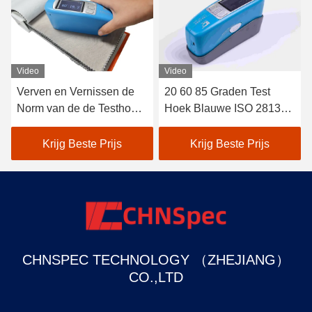
Video
Video
Verven en Vernissen de
20 60 85 Graden Test
Norm van de de Testhoek
Hoek Blauwe ISO 2813
JJG 696 van Mini Gloss
Mini Polijst Meter Verven
Meter Blue ISO 2813 20°
en Vernissen CS-380
Krijg Beste Prijs
Krijg Beste Prijs
60° 85°
CHNSPEC TECHNOLOGY （ZHEJIANG）
CO.,LTD