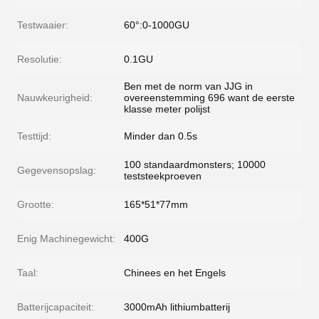
Testwaaier:
60°:0-1000GU
Resolutie:
0.1GU
Ben met de norm van JJG in
Nauwkeurigheid:
overeenstemming 696 want de eerste
klasse meter polijst
Testtijd:
Minder dan 0.5s
100 standaardmonsters; 10000
Gegevensopslag:
teststeekproeven
Grootte:
165*51*77mm
Enig Machinegewicht:
400G
Taal:
Chinees en het Engels
Batterijcapaciteit:
3000mAh lithiumbatterij