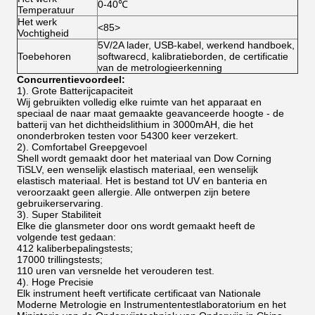
0-40℃
Temperatuur
Het werk
<85>
Vochtigheid
5V/2A lader, USB-kabel, werkend handboek,
Toebehoren
softwarecd, kalibratieborden, de certificatie
van de metrologieerkenning
Concurrentievoordeel:
1).
Grote Batterijcapaciteit
Wij gebruikten volledig elke ruimte van het apparaat en
speciaal de naar maat gemaakte geavanceerde hoogte - de
batterij van het dichtheidslithium in 3000mAH, die het
ononderbroken testen voor 54300 keer verzekert.
2). Comfortabel Greepgevoel
Shell wordt gemaakt door het materiaal van Dow Corning
TiSLV, een wenselijk elastisch materiaal, een wenselijk
elastisch materiaal. Het is bestand tot UV en banteria en
veroorzaakt geen allergie. Alle ontwerpen zijn betere
gebruikerservaring.
3). Super Stabiliteit
Elke die glansmeter door ons wordt gemaakt heeft de
volgende test gedaan:
412 kaliberbepalingstests;
17000 trillingstests;
110 uren van versnelde het verouderen test.
4). Hoge Precisie
Elk instrument heeft vertificate certificaat van Nationale
Moderne Metrologie en Instrumententestlaboratorium en het