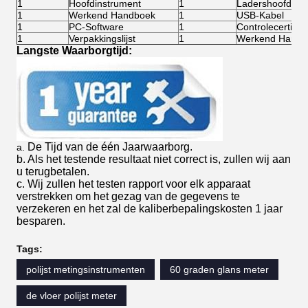
1
Hoofdinstrument
1
Ladershoofd
1
Werkend Handboek
1
USB-Kabel
1
PC-Software
1
Controlecertifica
1
Verpakkingslijst
1
Werkend Handb
Langste Waarborgtijd:
De Tijd van de één Jaarwaarborg.
a.
b. Als het testende resultaat niet correct is, zullen wij aan
u terugbetalen.
c. Wij zullen het testen rapport voor elk apparaat
verstrekken om het gezag van de gegevens te
verzekeren en het zal de kaliberbepalingskosten 1 jaar
besparen.
Tags:
polijst metingsinstrumenten
60 graden glans meter
de vloer polijst meter