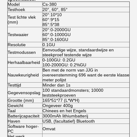
Model
Cs-380
Testhoek
20°, 60°, 85°
20°:10*10
Test lichte vlek
60°:9*15
(mm)
85°:5*38
20°:0-2000GU
Testwaaier
60°:0-1000GU
85°:0-160GU
Resolutie
0.1GU
Eenvoudige wijze, standaardwijze en
Testmodussen
steekproef testende wijze
0-100GU: 0.2GU
Herhaalbaarheid
100-2000GU: 0.2%GU
Ben met de norm van JJG in
Nauwkeurigheid
overeenstemming 696 want de eerste klasse
meter polijst
Testtijd
Minder dan 1s
100 standaardmonsters; 10000
Gegevensopslag
teststeekproeven
Grootte (mm)
165*51*77 (L*W*H)
Gewicht
Ongeveer 400g
Taal
Chinees en het Engels
Batterijcapaciteit
3000mAh lithiumbatterij
Haven
USB, (facultatief) Bluetooth
Software hoger-
Omvat
PC
Het werk